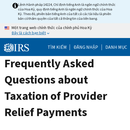
Skip
Lệnh Hành pháp 14224, Chỉ định tiếng Anh là ngôn ngữ chính thức
của Hoa Kỳ, quy định tiếng Anh là ngôn ngữ chính thức của Hoa
to
Kỳ. Theo đó, phiên bản tiếng Anh của tất cả các tài liệu là phiên
main
bản có thẩm quyền của tất cả thông tin của liên bang.
content
Một trang web chính thức của chính phủ Hoa Kỳ
Đây là cách bạn biết
TÌM KIẾM
ĐĂNG NHẬP
DANH MỤC
Frequently Asked
Questions about
Taxation of Provider
Relief Payments