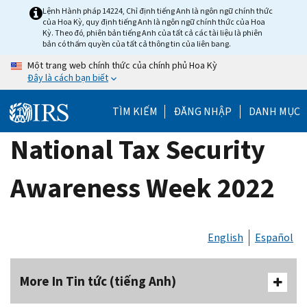
Skip
Lệnh Hành pháp 14224, Chỉ định tiếng Anh là ngôn ngữ chính thức
của Hoa Kỳ, quy định tiếng Anh là ngôn ngữ chính thức của Hoa
to
Kỳ. Theo đó, phiên bản tiếng Anh của tất cả các tài liệu là phiên
main
bản có thẩm quyền của tất cả thông tin của liên bang.
content
Một trang web chính thức của chính phủ Hoa Kỳ
Đây là cách bạn biết
TÌM KIẾM
ĐĂNG NHẬP
DANH MỤC
National Tax Security
Awareness Week 2022
English
Español
More In Tin tức (tiếng Anh)