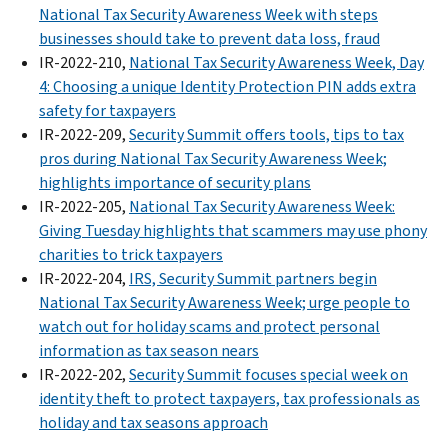
National Tax Security Awareness Week with steps
businesses should take to prevent data loss, fraud
IR-2022-210,
National Tax Security Awareness Week, Day
4: Choosing a unique Identity Protection PIN adds extra
safety for taxpayers
IR-2022-209,
Security Summit offers tools, tips to tax
pros during National Tax Security Awareness Week;
highlights importance of security plans
IR-2022-205,
National Tax Security Awareness Week:
Giving Tuesday highlights that scammers may use phony
charities to trick taxpayers
IR-2022-204,
IRS, Security Summit partners begin
National Tax Security Awareness Week; urge people to
watch out for holiday scams and protect personal
information as tax season nears
IR-2022-202,
Security Summit focuses special week on
identity theft to protect taxpayers, tax professionals as
holiday and tax seasons approach