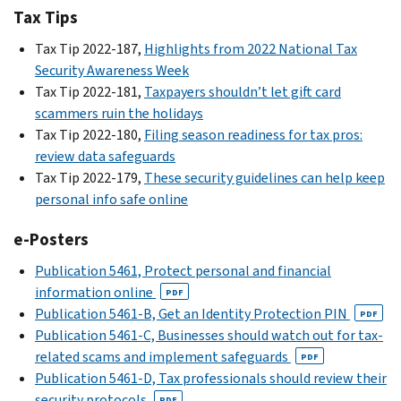
Tax Tips
Tax Tip 2022-187,
Highlights from 2022 National Tax
Security Awareness Week
Tax Tip 2022-181,
Taxpayers shouldn’t let gift card
scammers ruin the holidays
Tax Tip 2022-180,
Filing season readiness for tax pros:
review data safeguards
Tax Tip 2022-179,
These security guidelines can help keep
personal info safe online
e-Posters
Publication 5461, Protect personal and financial
information online
PDF
Publication 5461-B, Get an Identity Protection PIN
PDF
Publication 5461-C, Businesses should watch out for tax-
related scams and implement safeguards
PDF
Publication 5461-D, Tax professionals should review their
security protocols
PDF