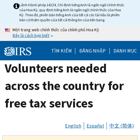
Skip
Lệnh Hành pháp 14224, Chỉ định tiếng Anh là ngôn ngữ chính thức
của Hoa Kỳ, quy định tiếng Anh là ngôn ngữ chính thức của Hoa
to
Kỳ. Theo đó, phiên bản tiếng Anh của tất cả các tài liệu là phiên
main
bản có thẩm quyền của tất cả thông tin của liên bang.
content
Một trang web chính thức của chính phủ Hoa Kỳ
Đây là cách bạn biết
TÌM KIẾM
ĐĂNG NHẬP
DANH MỤC
Volunteers needed
across the country for
free tax services
English
Español
中文 (简体)