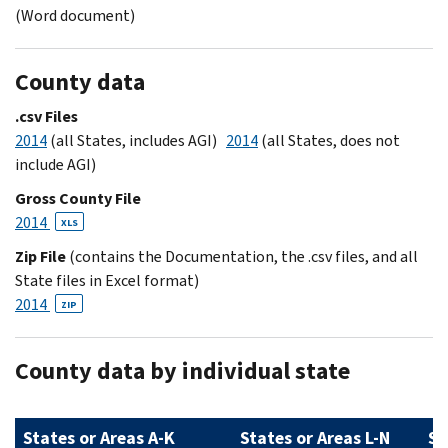
(Word document)
County data
.csv Files
2014
(all States, includes AGI)
2014
(all States, does not
include AGI)
Gross County File
2014
XLS
Zip File
(contains the Documentation, the .csv files, and all
State files in Excel format)
2014
ZIP
County data by individual state
States or Areas A-K
States or Areas L-N
St