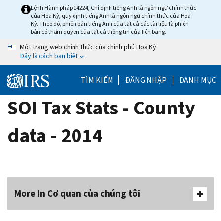
Skip
Lệnh Hành pháp 14224, Chỉ định tiếng Anh là ngôn ngữ chính thức
của Hoa Kỳ, quy định tiếng Anh là ngôn ngữ chính thức của Hoa
to
Kỳ. Theo đó, phiên bản tiếng Anh của tất cả các tài liệu là phiên
main
bản có thẩm quyền của tất cả thông tin của liên bang.
content
Một trang web chính thức của chính phủ Hoa Kỳ
Đây là cách bạn biết
TÌM KIẾM
ĐĂNG NHẬP
DANH MỤC
SOI Tax Stats - County
data - 2014
More In Cơ quan của chúng tôi