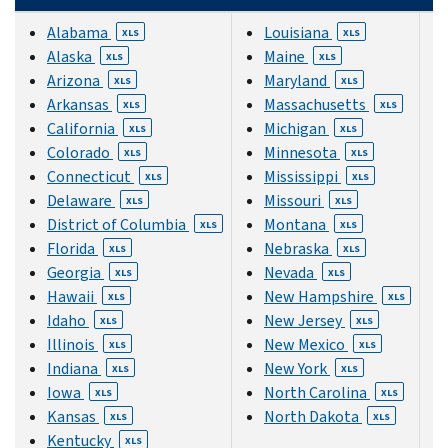
Alabama
Louisiana
XLS
XLS
Alaska
Maine
XLS
XLS
Arizona
Maryland
XLS
XLS
Arkansas
Massachusetts
XLS
XLS
California
Michigan
XLS
XLS
Colorado
Minnesota
XLS
XLS
Connecticut
Mississippi
XLS
XLS
Delaware
Missouri
XLS
XLS
District of Columbia
Montana
XLS
XLS
Florida
Nebraska
XLS
XLS
Georgia
Nevada
XLS
XLS
Hawaii
New Hampshire
XLS
XLS
Idaho
New Jersey
XLS
XLS
Illinois
New Mexico
XLS
XLS
Indiana
New York
XLS
XLS
Iowa
North Carolina
XLS
XLS
Kansas
North Dakota
XLS
XLS
Kentucky
XLS