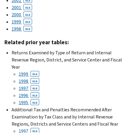
2002
XLS
2001
XLS
2000
XLS
1999
XLS
1998
XLS
Related prior year tables:
Returns Examined by Type of Return and Internal
Revenue Region, District, and Service Center and Fiscal
Year
1999
XLS
1998
XLS
1997
XLS
1996
XLS
1995
XLS
Additional Tax and Penalties Recommended After
Examination by Tax Class and by Internal Revenue
Regions, Districts and Service Centers and Fiscal Year
1997
XLS