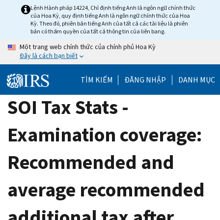
Skip
Lệnh Hành pháp 14224, Chỉ định tiếng Anh là ngôn ngữ chính thức
của Hoa Kỳ, quy định tiếng Anh là ngôn ngữ chính thức của Hoa
to
Kỳ. Theo đó, phiên bản tiếng Anh của tất cả các tài liệu là phiên
main
bản có thẩm quyền của tất cả thông tin của liên bang.
content
Một trang web chính thức của chính phủ Hoa Kỳ
Đây là cách bạn biết
TÌM KIẾM
ĐĂNG NHẬP
DANH MỤC
SOI Tax Stats -
Examination coverage:
Recommended and
average recommended
additional tax after