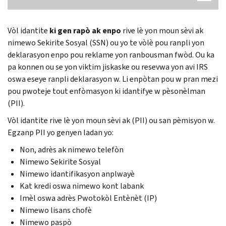
Vòl idantite
ki gen rapò ak enpo
rive lè yon moun sèvi ak
nimewo Sekirite Sosyal (SSN) ou yo te vòlè pou ranpli yon
deklarasyon enpo pou reklame yon ranbousman fwòd. Ou ka
pa konnen ou se yon viktim jiskaske ou resevwa yon avi IRS
oswa eseye ranpli deklarasyon w. Li enpòtan pou w pran mezi
pou pwoteje tout enfòmasyon ki idantifye w pèsonèlman
(PII).
Vòl idantite rive lè yon moun sèvi ak (PII) ou san pèmisyon w.
Egzanp PII yo genyen ladan yo:
Non, adrès ak nimewo telefòn
Nimewo Sekirite Sosyal
Nimewo idantifikasyon anplwayè
Kat kredi oswa nimewo kont labank
Imèl oswa adrès Pwotokòl Entènèt (IP)
Nimewo lisans chofè
Nimewo paspò