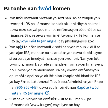
Pa tonbe nan
fwòd
komen
Yon imèl inatandi pretann yo soti nan IRS se toujou yon
twonpri. IRS pa kòmanse kontak ak kontribyab pa imel
oswa rezo sosyal pou mande enfòmasyon pèsonèl oswa
finansye. Si w resevwa yon imèl twonpri ki fè konnen se
IRS la,
voye imèl la (an anglè)
bay
phishing
@irs.gov.
Yon ap
è
l telefòn inatandi ki soti nan yon moun ki di li se
yon ajan IRS, menase ou ak arestasyon oswa depòtasyon
si ou pa peye imedyatman, se yon twonpri. Nan yon lòt
twonpri, moun k ap rele a mande enfòmasyon finansye w
pou l voye yon ranbousman. Pa bay okenn enfòmasyon
epi rapòte apèl sa yo ak lòt plan konplo vòl idantite IRS
yo bay Enspektè Jeneral Trezò pou Administrasyon Enpo
nan
800-366-4484
oswa sou Entènèt nan
Rapòte Fwòd
Imitan IRS (an anglè)
.
Si w dekouvri yon sit entènèt ki di se IRS men ki pa
kòmanse ak 'www.irs.gov', voye lyen an bay