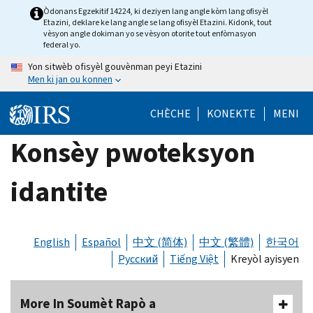
Skip
Òdonans Egzekitif 14224, ki deziyen lang angle kòm lang ofisyèl
Etazini, deklare ke lang angle se lang ofisyèl Etazini. Kidonk, tout
to
vèsyon angle dokiman yo se vèsyon otorite tout enfòmasyon
main
federal yo.
content
Yon sitwèb ofisyèl gouvènman peyi Etazini
Men ki jan ou konnen
CHÈCHE
KONEKTE
MENI
Konsèy pwoteksyon
idantite
English
Español
中文 (简体)
中文 (繁體)
한국어
Русский
Tiếng Việt
Kreyòl ayisyen
More In Soumèt Rapò a