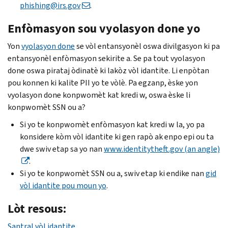
phishing
@irs.gov
.
Enfòmasyon sou vyolasyon done yo
Yon
vyolasyon done
se vòl entansyonèl oswa divilgasyon ki pa
entansyonèl enfòmasyon sekirite a. Se pa tout vyolasyon
done oswa pirataj òdinatè ki lakòz vòl idantite. Li enpòtan
pou konnen ki kalite PII yo te vòlè. Pa egzanp, èske yon
vyolasyon done konpwomèt kat kredi w, oswa èske li
konpwomèt SSN ou a?
Si yo te konpwomèt enfòmasyon kat kredi w la, yo pa
konsidere kòm vòl idantite ki gen rapò ak enpo epi ou ta
dwe swiv etap sa yo nan
www.identitytheft.gov (an angle)
.
Si yo te konpwomèt SSN ou a, swiv etap ki endike nan
gid
vòl idantite pou moun yo
.
Lòt resous:
Santral vòl idantite