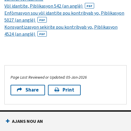
Vòl idantite, Piblikasyon 542 (an anglè)
PDF
Enfòmasyon sou vòl idantite pou kontribyab yo, Piblikasyon
5027 (an anglè)
PDF
Konsyantizasyon sekirite pou kontribyab yo, Piblikasyon
4524 (an anglè)
PDF
Page Last Reviewed or Updated: 05-Jan-2026
Share
Print
AJANS NOU AN