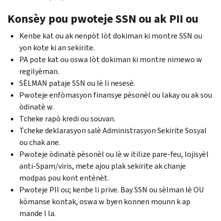
Konsèy pou pwoteje SSN ou ak PII ou
Kenbe kat ou ak nenpòt lòt dokiman ki montre SSN ou
yon kote ki an sekirite.
PA pote kat ou oswa lòt dokiman ki montre nimewo w
regilyèman.
SÈLMAN pataje SSN ou lè li nesesè.
Pwoteje enfòmasyon finansye pèsonèl ou lakay ou ak sou
òdinatè w.
Tcheke rapò kredi ou souvan.
Tcheke deklarasyon salè Administrasyon Sekirite Sosyal
ou chak ane.
Pwoteje òdinatè pèsonèl ou lè w itilize pare-feu, lojisyèl
anti-Spam
/viris, mete ajou plak sekirite ak chanje
modpas pou kont entènèt.
Pwoteje PII ou; kenbe li prive. Bay SSN ou sèlman lè OU
kòmanse kontak, oswa w byen konnen mounn k ap
mande l la.