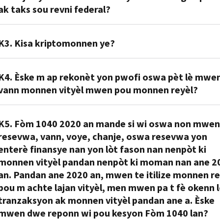
Monnen
ak taks sou revni federal?
vityèl
se
R2.
yon
K3. Kisa kriptomonnen ye?
Monnen
reprezantasyon
vityèl
valè
R3.
yo
sou
K4. Èske m ap rekonèt yon pwofi oswa pèt lè mwe
Kriptomonnen
trete
fòm
vann monnen vityèl mwen pou monnen reyèl?
se
tankou
dijital,
yon
byen
sa
R4.
fòm
epi
ki
K5. Fòm 1040 2020 an mande si wi oswa non mwen
Wi.
monnen
prensip
diferan
resevwa, vann, voye, chanje, oswa resevwa yon
Lè
vityèl
jeneral
de
enterè finansye nan yon lòt fason nan nenpòt ki
ou
ki
taks
reprezantasyon
monnen vityèl pandan nenpòt ki moman nan ane 2
vann
itilize
ki
dola
an. Pandan ane 2020 an, mwen te itilize monnen re
monnen
kriptografi
aplikab
ameriken
vityèl,
pou m achte lajan vityèl, men mwen pa t fè okenn l
pou
nan
an
ou
sekirize
tranzaksyon ak monnen vityèl pandan ane a. Èske
kad
oswa
dwe
tranzaksyon
tranzaksyon
mwen dwe reponn wi pou kesyon Fòm 1040 lan?
lajan