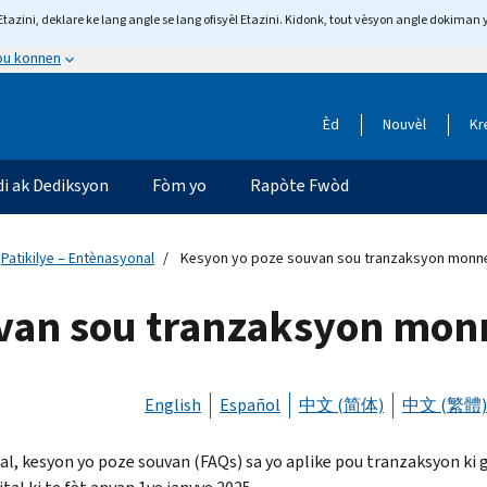
tazini, deklare ke lang angle se lang ofisyèl Etazini. Kidonk, tout vèsyon angle dokiman 
 ou konnen
Èd
Nouvèl
Kr
di ak Dediksyon
Fòm yo
Rapòte Fwòd
Patikilye – Entènasyonal
Kesyon yo poze souvan sou tranzaksyon monnen
van sou tranzaksyon monn
English
Español
中文 (简体)
中文 (繁體)
al, kesyon yo poze souvan (FAQs) sa yo aplike pou tranzaksyon ki 