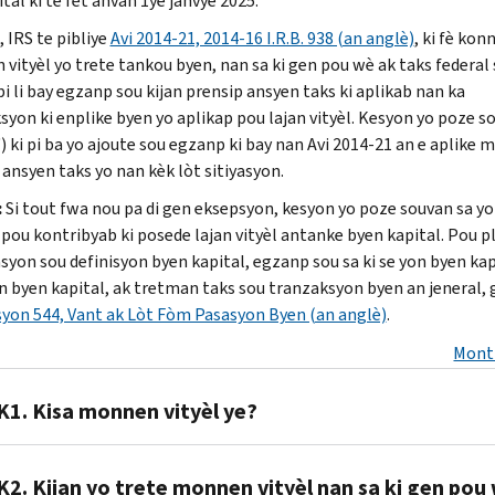
ital ki te fèt anvan 1ye janvye 2025.
 IRS te pibliye
Avi 2014-21, 2014-16 I.R.B. 938 (an anglè)
, ki fè kon
vityèl yo trete tankou byen, nan sa ki gen pou wè ak taks federal
pi li bay egzanp sou kijan prensip ansyen taks ki aplikab nan ka
syon ki enplike byen yo aplikap pou lajan vityèl. Kesyon yo poze s
) ki pi ba yo ajoute sou egzanp ki bay nan Avi 2014-21 an e aplike
 ansyen taks yo nan kèk lòt sitiyasyon.
:
Si tout fwa nou pa di gen eksepsyon, kesyon yo poze souvan sa yo
pou kontribyab ki posede lajan vityèl antanke byen kapital. Pou pl
yon sou definisyon byen kapital, egzanp sou sa ki se yon byen kapi
on byen kapital, ak tretman taks sou tranzaksyon byen an jeneral,
syon 544, Vant ak Lòt Fòm Pasasyon Byen (an anglè)
.
Mont
K1. Kisa monnen vityèl ye?
R1.
K2. Kijan yo trete monnen vityèl nan sa ki gen pou