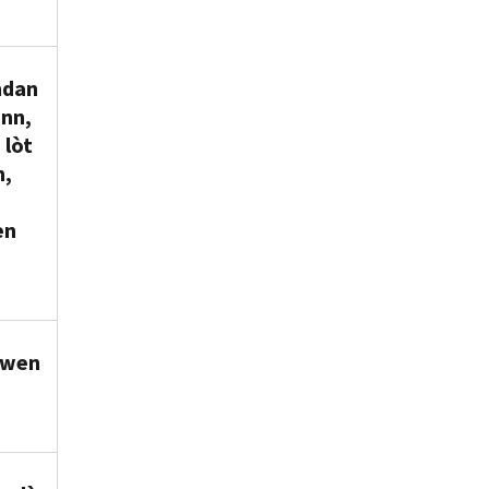
ndan
nn,
 lòt
n,
en
mwen