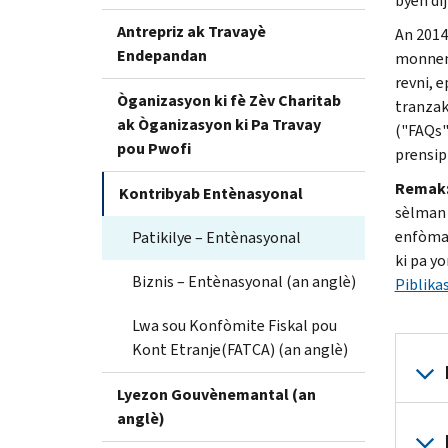
byen dij
Antrepriz ak Travayè
An 2014,
Endepandan
monnen 
revni, e
Òganizasyon ki fè Zèv Charitab
tranzak
ak Òganizasyon ki Pa Travay
("FAQs"
pou Pwofi
prensip
Remak
Kontribyab Entènasyonal
sèlman 
enfòmas
Patikilye – Entènasyonal
ki pa y
Biznis – Entènasyonal (an anglè)
Piblika
Lwa sou Konfòmite Fiskal pou
Kont Etranje(FATCA) (an anglè)
Lyezon Gouvènemantal (an
anglè)