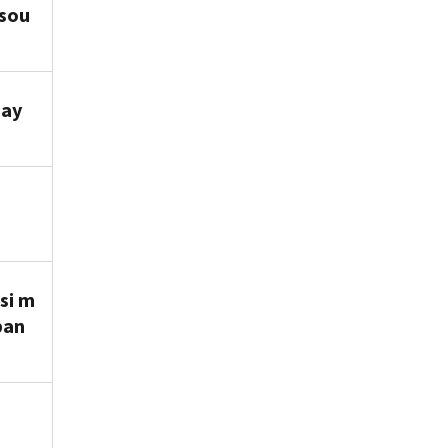
 sou
bay
si m
ban