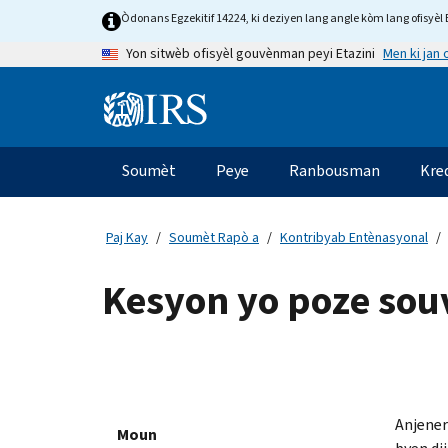
Skip
Òdonans Egzekitif 14224, ki deziyen lang angle kòm lang ofisyèl E
to
Men ki jan
Yon sitwèb ofisyèl gouvènman peyi Etazini
main
content
Information
Menu
Soumèt
Peye
Ranbousman
Kre
Navigasyon
prensipal
Paj Kay
Soumèt Rapò a
Kontribyab Entènasyonal
Kesyon yo poze sou
Anjener
Moun