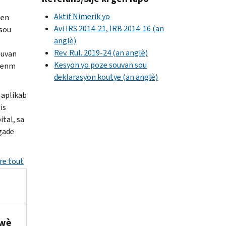
Aktif Nimerik yo
nen
Avi IRS 2014-21, IRB 2014-16 (an
 sou
anglè)
Rev. Rul. 2019-24 (an anglè)
ouvan
Kesyon yo poze souvan sou
 menm
deklarasyon koutye (an anglè)
 aplikab
is
tal, sa
 gade
re tout
 wè