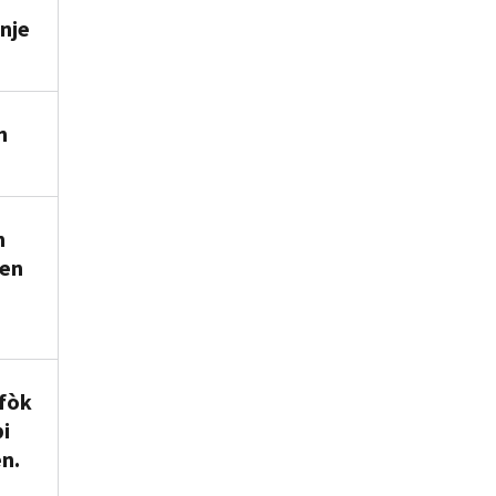
nje
n
n
men
fòk
i
n.