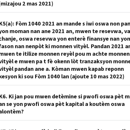
rekonèt
yo
byen
yon
(mizajou 2 mas 2021)
nenpòt
ki
yo
peyi
pwofi
anrejistre
aplikab
etranje
R5.
oswa
nan
K5(a): Fòm 1040 2021 an mande s iwi oswa non pa
tou
("lajan
Non.
pèt
yon
nan
reyèl"),
yon moman nan ane 2021 an, mwen te resevwa, va
Si
kapital
rejis
kad
ki
chanje, oswa resevwa yon enterè finansye nan yon
sèl
sou
dijital
tranzaksyon
fonksyone
fason nan nenpòt ki monnen vityèl. Pandan 2021 a
tranzaksyon
vant
ki
ki
antanke
mwen te itilize monnen reyèl pou m achte monnen
ou
lan,
pataje,
fèt
yon
yo
vityèl e mwen pa t fè okenn lòt tranzaksyon monn
ki
tankou
ak
inite
ki
vityèl pandan ane a. Kòman mwen kapab reponn
sijè
yon
monnen
kont,
enplike
kesyon ki sou Fòm 1040 lan (ajoute 10 mas 2022)
a
blòkchèn
vityèl
yon
monnen
nenpòt
(
blockchain
).
yo.
rezèv
vityèl
limit
A5(a):
Yo
Pou
valè,
pandan
K6. Ki jan pou mwen detèmine si pwofi oswa pèt 
sou
Si
di
plis
ak
2020
an se yon pwofi oswa pèt kapital a koutèm oswa
dediksyon
sèl
tranzaksyon
enfòmasyon
yon
an
alontèm?
ki
tranzaksyon
an
sou
mwayen
se
gen
ou
chèn
fason
echanj.
te
pou
yo
("
R6.
on-
yo
Gen