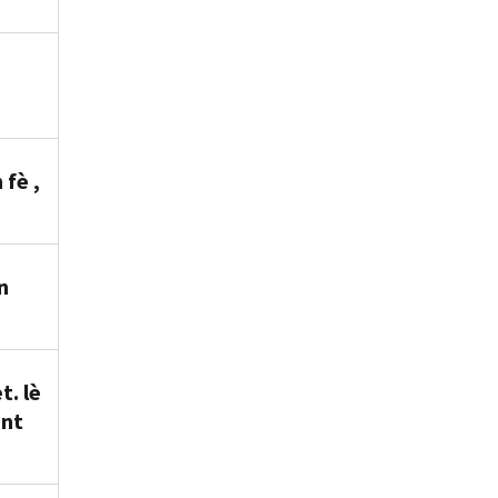
fè ,
n
. lè
ont