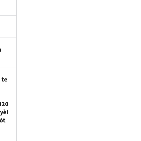
n
 te
020
yèl
òt