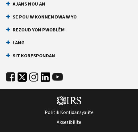
AJANS NOU AN
an
ki
dirèk
anpeche
SE POU W KONNEN DWA W YO
yon
Anvan
lòt
ou
REZOUD YON PWOBLÈM
rele
moun
LANG
ranpli
Kenbe
yon
enfòmasyon
SIT KORESPONDAN
deklarasyon
sa
enpo
yo
ak
pare:
nimewo
Nimewo
Sekirite
Sekirite
Sosyal
Sosyal
ou
(SSN)
(SSN)
Politik Konfidansyalite
oswa
oswa
nimewo
Aksesibilite
nimewo
idantifikasyon
idantifikasyon
kontribyab