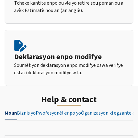
Tcheke kantite enpo ou vle yo retire sou peman ou a
avèk Estimatè nou an (an anglè).
Deklarasyon enpo modifye
Soumèt yon deklarasyon enpo modifye oswa verifye
estati deklarasyon modifye w la.
Help & contact
Moun
Biznis yo
Pwofesyonèl enpo yo
Òganizasyon ki egzante de