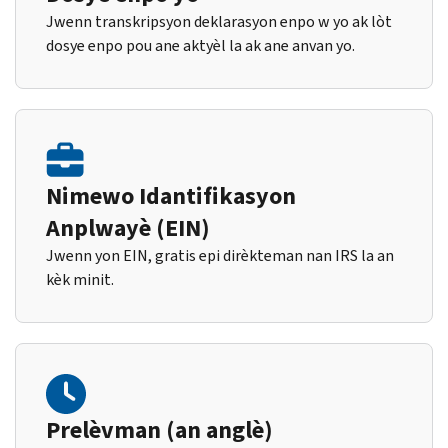
Jwenn transkripsyon deklarasyon enpo w yo ak lòt
dosye enpo pou ane aktyèl la ak ane anvan yo.
Nimewo Idantifikasyon
Anplwayè (EIN)
Jwenn yon EIN, gratis epi dirèkteman nan IRS la an
kèk minit.
Prelèvman (an anglè)