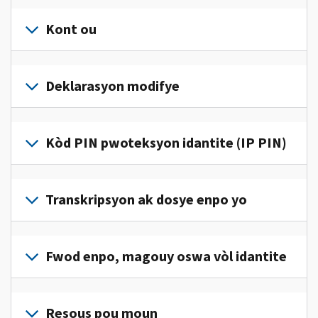
Kont ou
Konekte
oswa
Deklarasyon modifye
kreye
yon
Ranpli
kont
yon
Kòd PIN pwoteksyon idantite (IP PIN)
(an
deklarasyon
anglè)
pou
modifye
pou
Pou
jwenn
korije
jwenn
Transkripsyon ak dosye enpo yo
aksè
yon
yon
ak
erè
kòd
jere
Pou
sou
IP
enfòmasyon
wè
Fwod enpo, magouy oswa vòl idantite
deklarasyon
PIN,
enpo
dosye
enpo
konekte oswa
pèsonèl
enpo
w
Rapòte nou
kreye
ou
w
la.
(an
Resous pou moun
yon