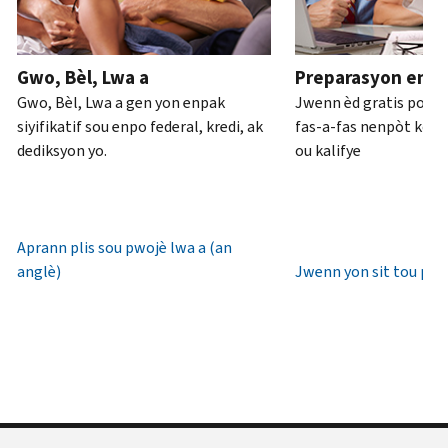
ou
pou
anglè)
.
an
rive
Konsènan
pèsòn
.
7è
Gwo, Bèl, Lwa a
Preparasyon enpo
transkripsyon
diswa
Rekipere
Gwo, Bèl, Lwa a gen yon enpak
Jwenn èd gratis pou 
yo
lè
oswa bay
siyifikatif sou enpo federal, kredi, ak
fas-a-fas nenpòt kote 
lokal.
yon
dediksyon yo.
ou kalifye
nouvo
Etazini:
IP
800-
PIN
829-
1040
Aprann plis sou pwojè lwa a (an
Yon
TTY/TDD:
anglè)
Jwenn yon sit tou pre
IP
800-
PIN
829-
se
4059
yon
Entènasyonal:
nimewo
Rele
sis
oswa
(6)
chat
chif