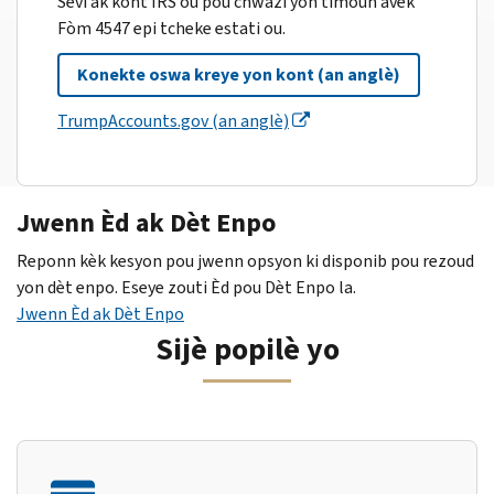
Sèvi ak kont IRS ou pou chwazi yon timoun avèk
Fòm 4547 epi tcheke estati ou.
Konekte oswa kreye yon kont (an anglè)
TrumpAccounts.gov (an anglè)
Jwenn Èd ak Dèt Enpo
Reponn kèk kesyon pou jwenn opsyon ki disponib pou rezoud
yon dèt enpo. Eseye zouti Èd pou Dèt Enpo la.
Jwenn Èd ak Dèt Enpo
Sijè popilè yo