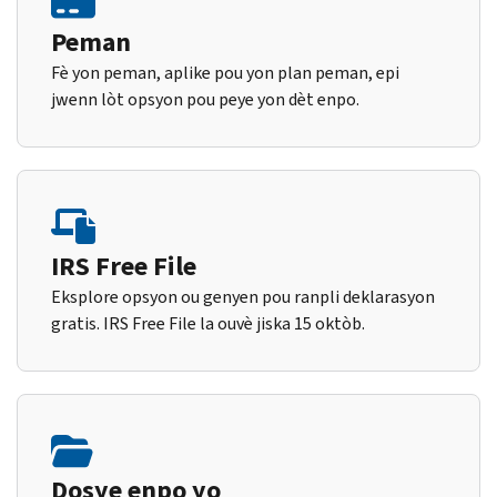
Peman
Fè yon peman, aplike pou yon plan peman, epi
jwenn lòt opsyon pou peye yon dèt enpo.
IRS Free File
Eksplore opsyon ou genyen pou ranpli deklarasyon
gratis. IRS Free File la ouvè jiska 15 oktòb.
Dosye enpo yo