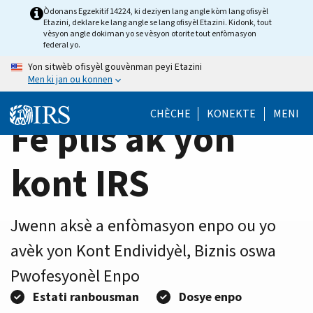
Home
Skip
Òdonans Egzekitif 14224, ki deziyen lang angle kòm lang ofisyèl
Etazini, deklare ke lang angle se lang ofisyèl Etazini. Kidonk, tout
to
Page
vèsyon angle dokiman yo se vèsyon otorite tout enfòmasyon
main
federal yo.
content
Yon sitwèb ofisyèl gouvènman peyi Etazini
Men ki jan ou konnen
CHÈCHE
KONEKTE
MENI
Fè plis ak yon
kont IRS
Jwenn aksè a enfòmasyon enpo ou yo
avèk yon Kont Endividyèl, Biznis oswa
Pwofesyonèl Enpo
Estati ranbousman
Dosye enpo