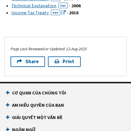
Technical Explanation
-
2006
PDF
Income Tax Treaty
-
2016
PDF
Page Last Reviewed or Updated: 12-Aug-2025
Share
Print
CƠ QUAN CỦA CHÚNG TÔI
AM HIỂU QUYỀN CỦA BẠN
GIẢI QUYẾT MỘT VẤN ĐỀ
NGÔN NGỮ