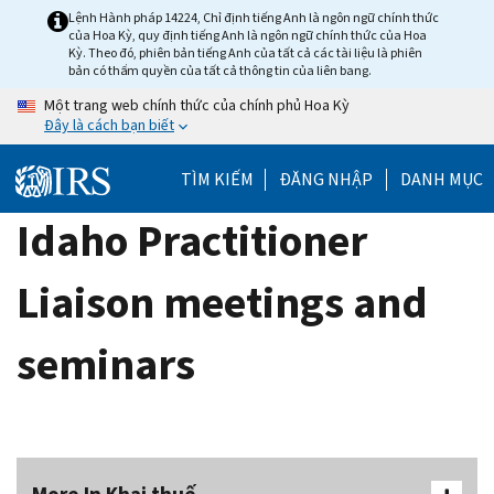
Skip
Lệnh Hành pháp 14224, Chỉ định tiếng Anh là ngôn ngữ chính thức
của Hoa Kỳ, quy định tiếng Anh là ngôn ngữ chính thức của Hoa
to
Kỳ. Theo đó, phiên bản tiếng Anh của tất cả các tài liệu là phiên
main
bản có thẩm quyền của tất cả thông tin của liên bang.
content
Một trang web chính thức của chính phủ Hoa Kỳ
Đây là cách bạn biết
TÌM KIẾM
ĐĂNG NHẬP
DANH MỤC
Idaho Practitioner
Liaison meetings and
seminars