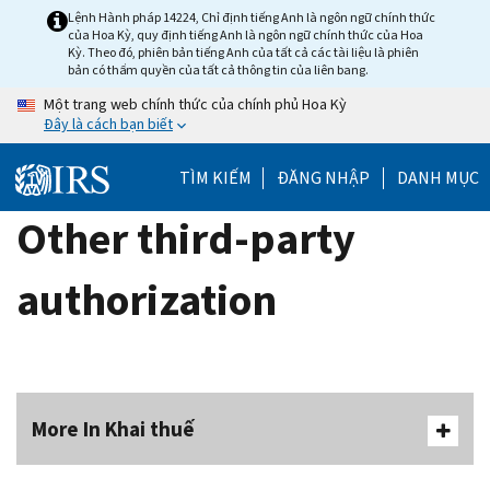
Skip
Lệnh Hành pháp 14224, Chỉ định tiếng Anh là ngôn ngữ chính thức
của Hoa Kỳ, quy định tiếng Anh là ngôn ngữ chính thức của Hoa
to
Kỳ. Theo đó, phiên bản tiếng Anh của tất cả các tài liệu là phiên
main
bản có thẩm quyền của tất cả thông tin của liên bang.
content
Một trang web chính thức của chính phủ Hoa Kỳ
Đây là cách bạn biết
TÌM KIẾM
ĐĂNG NHẬP
DANH MỤC
Other third-party
authorization
More In Khai thuế