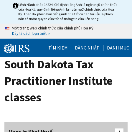
Skip
Lệnh Hành pháp 14224, Chỉ định tiếng Anh là ngôn ngữ chính thức
của Hoa Kỳ, quy định tiếng Anh là ngôn ngữ chính thức của Hoa
to
Kỳ. Theo đó, phiên bản tiếng Anh của tất cả các tài liệu là phiên
main
bản có thẩm quyền của tất cả thông tin của liên bang.
content
Một trang web chính thức của chính phủ Hoa Kỳ
Đây là cách bạn biết
TÌM KIẾM
ĐĂNG NHẬP
DANH MỤC
South Dakota Tax
Practitioner Institute
classes