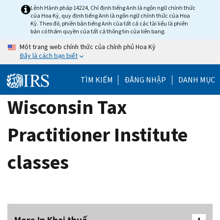
Skip
Lệnh Hành pháp 14224, Chỉ định tiếng Anh là ngôn ngữ chính thức
của Hoa Kỳ, quy định tiếng Anh là ngôn ngữ chính thức của Hoa
to
Kỳ. Theo đó, phiên bản tiếng Anh của tất cả các tài liệu là phiên
main
bản có thẩm quyền của tất cả thông tin của liên bang.
content
Một trang web chính thức của chính phủ Hoa Kỳ
Đây là cách bạn biết
TÌM KIẾM
ĐĂNG NHẬP
DANH MỤC
Wisconsin Tax
Practitioner Institute
classes