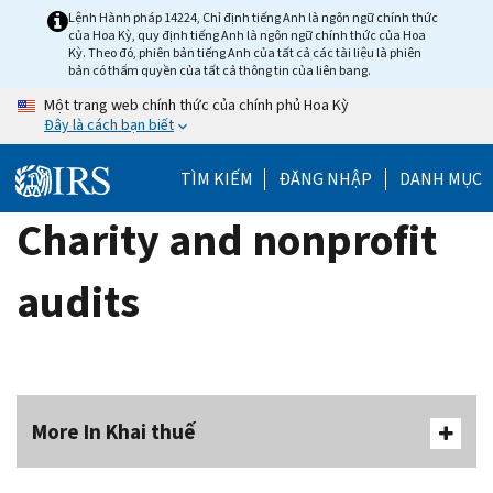
Skip
Lệnh Hành pháp 14224, Chỉ định tiếng Anh là ngôn ngữ chính thức
của Hoa Kỳ, quy định tiếng Anh là ngôn ngữ chính thức của Hoa
to
Kỳ. Theo đó, phiên bản tiếng Anh của tất cả các tài liệu là phiên
main
bản có thẩm quyền của tất cả thông tin của liên bang.
content
Một trang web chính thức của chính phủ Hoa Kỳ
Đây là cách bạn biết
TÌM KIẾM
ĐĂNG NHẬP
DANH MỤC
Charity and nonprofit
audits
More In Khai thuế