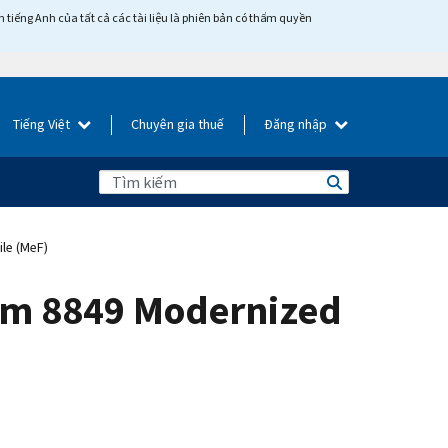
tiếng Anh của tất cả các tài liệu là phiên bản có thẩm quyền
Tiếng Việt
Chuyên gia thuế
Đăng nhập
le (MeF)
orm 8849 Modernized