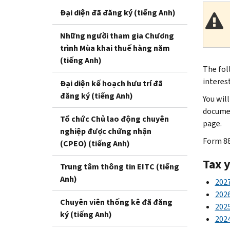
Đại diện đã đăng ký (tiếng Anh)
Những người tham gia Chương
trình Mùa khai thuế hàng năm
(tiếng Anh)
The fol
interes
Đại diện kế hoạch hưu trí đã
đăng ký (tiếng Anh)
You wil
documen
Tổ chức Chủ lao động chuyên
page.
nghiệp được chứng nhận
Form 8
(CPEO) (tiếng Anh)
Tax 
Trung tâm thông tin EITC (tiếng
Anh)
202
202
Chuyên viên thống kê đã đăng
202
ký (tiếng Anh)
202