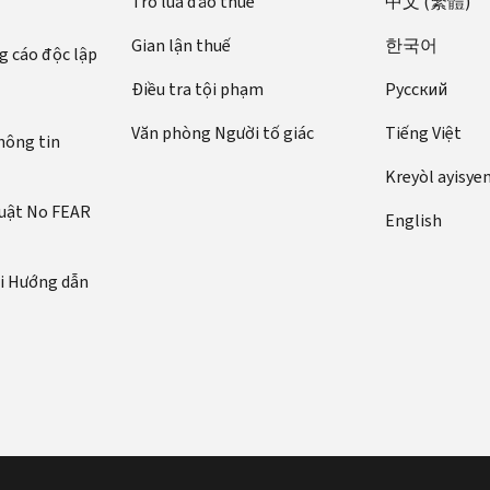
Trò lừa đảo thuế
中文 (繁體)
Gian lận thuế
한국어
 cáo độc lập
Điều tra tội phạm
Pусский
Văn phòng Người tố giác
Tiếng Việt
hông tin
Kreyòl ayisye
luật No FEAR
English
ới Hướng dẫn