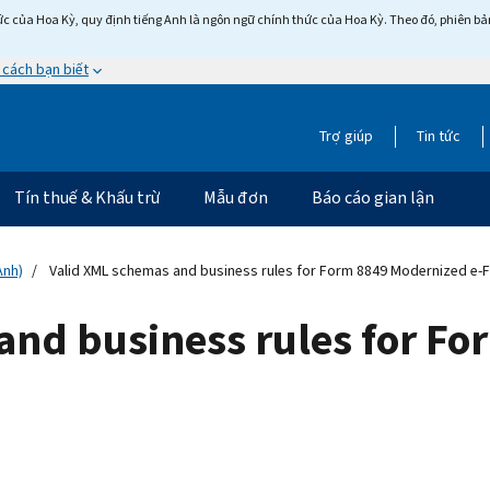
c của Hoa Kỳ, quy định tiếng Anh là ngôn ngữ chính thức của Hoa Kỳ. Theo đó, phiên bản 
 cách bạn biết
Trợ giúp
Tin tức
Tín thuế & Khấu trừ
Mẫu đơn
Báo cáo gian lận
Anh)
Valid XML schemas and business rules for Form 8849 Modernized e-Fi
and business rules for F