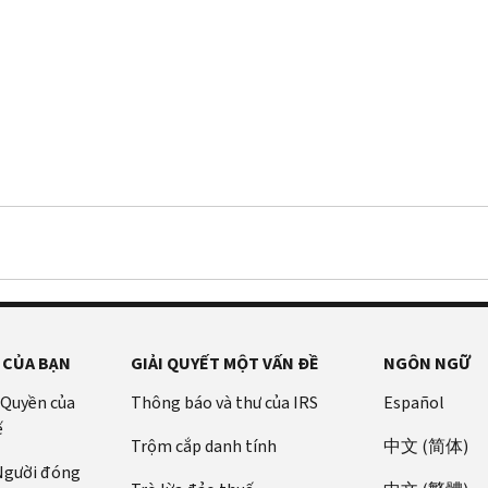
 CỦA BẠN
GIẢI QUYẾT MỘT VẤN ĐỀ
NGÔN NGỮ
 Quyền của
Thông báo và thư của IRS
Español
ế
Trộm cắp danh tính
中文 (简体)
 Người đóng