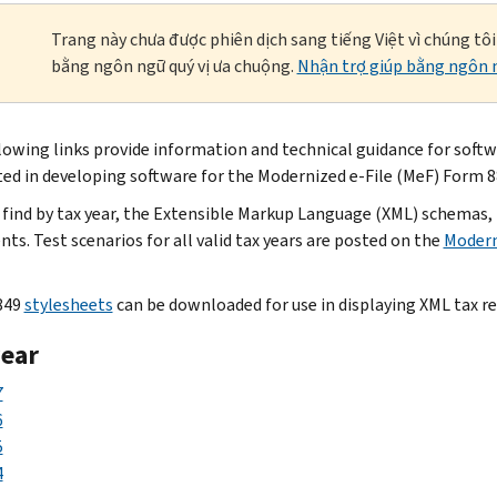
Trang này chưa được phiên dịch sang tiếng Việt vì chúng tô
bằng ngôn ngữ quý vị ưa chuộng.
Nhận trợ giúp bằng ngôn n
lowing links provide information and technical guidance for soft
ted in developing software for the Modernized e-File (MeF) Form 8
l find by tax year, the Extensible Markup Language (XML) schemas, 
ts. Test scenarios for all valid tax years are posted on the
Modern
849
stylesheets
can be downloaded for use in displaying XML tax re
year
7
6
5
4