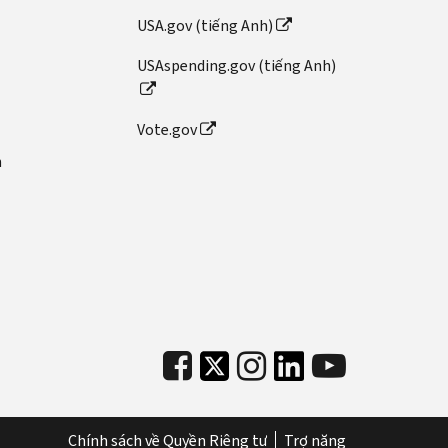
USA.gov (tiếng Anh)
USAspending.gov (tiếng Anh)
Vote.gov
n
Chính sách về Quyền Riêng tư
Trợ năng