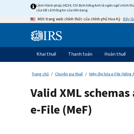
Skip
Lệnh Hành pháp 14224, Chỉ định tiếng Anh là ngôn ngữ chính thứ
to
của tất cả thông tin của liên bang.
main
Đây là
Một trang web chính thức của chính phủ Hoa Kỳ
content
Information
Menu
Khai thuế
Thanh toán
Hoàn thuế
Điều
hướng
chính
Trang chủ
Chuyên gia thuế
Hiện đại hóa e-File (tiếng 
Valid XML schemas 
e-File (MeF)