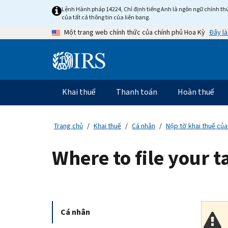
Skip
Lệnh Hành pháp 14224, Chỉ định tiếng Anh là ngôn ngữ chính thứ
to
của tất cả thông tin của liên bang.
main
Đây là
Một trang web chính thức của chính phủ Hoa Kỳ
content
Information
Menu
Khai thuế
Thanh toán
Hoàn thuế
Điều
hướng
chính
Trang chủ
Khai thuế
Cá nhân
Nộp tờ khai thuế của
Where to file your 
Cá nhân