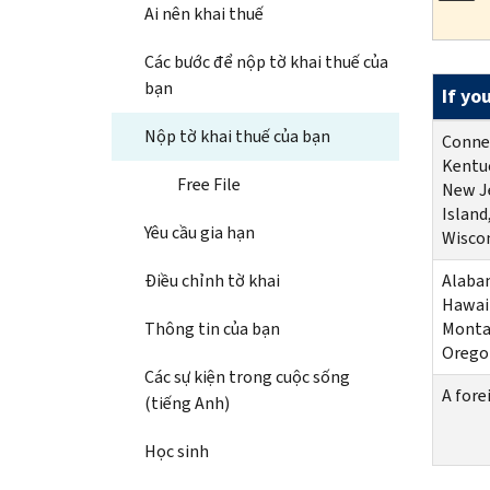
Ai nên khai thuế
Các bước để nộp tờ khai thuế của
bạn
If you
Nộp tờ khai thuế của bạn
Connec
Kentuc
Free File
New Je
Island
Yêu cầu gia hạn
Wisco
Điều chỉnh tờ khai
Alabam
Hawaii
Thông tin của bạn
Monta
Orego
Các sự kiện trong cuộc sống
A fore
(tiếng Anh)
Học sinh