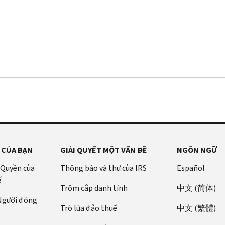
 CỦA BẠN
GIẢI QUYẾT MỘT VẤN ĐỀ
NGÔN NGỮ
 Quyền của
Thông báo và thư của IRS
Español
ế
Trộm cắp danh tính
中文 (简体)
 Người đóng
Trò lừa đảo thuế
中文 (繁體)