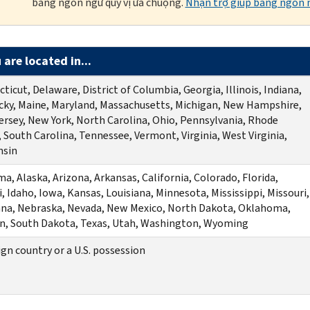
bằng ngôn ngữ quý vị ưa chuộng.
Nhận trợ giúp bằng ngôn n
 are located in...
ticut, Delaware, District of Columbia, Georgia, Illinois, Indiana,
ky, Maine, Maryland, Massachusetts, Michigan, New Hampshire,
rsey, New York, North Carolina, Ohio, Pennsylvania, Rhode
, South Carolina, Tennessee, Vermont, Virginia, West Virginia,
nsin
a, Alaska, Arizona, Arkansas, California, Colorado, Florida,
, Idaho, Iowa, Kansas, Louisiana, Minnesota, Mississippi, Missouri,
na, Nebraska, Nevada, New Mexico, North Dakota, Oklahoma,
n, South Dakota, Texas, Utah, Washington, Wyoming
ign country or a U.S. possession