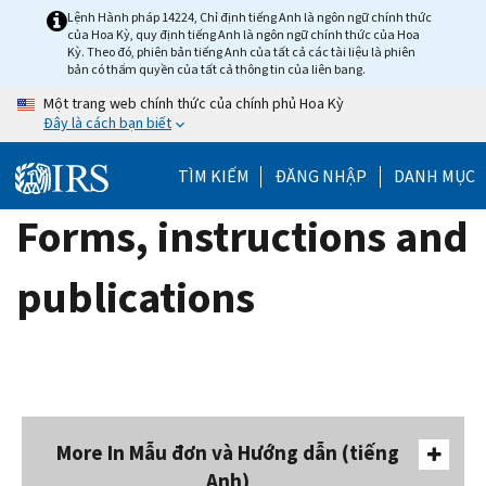
Skip
Lệnh Hành pháp 14224, Chỉ định tiếng Anh là ngôn ngữ chính thức
của Hoa Kỳ, quy định tiếng Anh là ngôn ngữ chính thức của Hoa
to
Kỳ. Theo đó, phiên bản tiếng Anh của tất cả các tài liệu là phiên
main
bản có thẩm quyền của tất cả thông tin của liên bang.
content
Một trang web chính thức của chính phủ Hoa Kỳ
Đây là cách bạn biết
TÌM KIẾM
ĐĂNG NHẬP
DANH MỤC
Forms, instructions and
publications
More In Mẫu đơn và Hướng dẫn (tiếng
Anh)