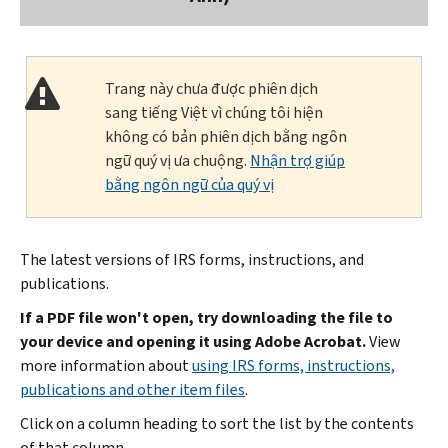
Trang này chưa được phiên dịch
sang tiếng Việt vì chúng tôi hiện
không có bản phiên dịch bằng ngôn
ngữ quý vị ưa chuộng.
Nhận trợ giúp
bằng ngôn ngữ của quý vị
The latest versions of IRS forms, instructions, and
publications.
If a PDF file won't open, try downloading the file to
your device and opening it using Adobe Acrobat.
View
more information about
using IRS forms, instructions,
publications and other item files
.
Click on a column heading to sort the list by the contents
of that column.