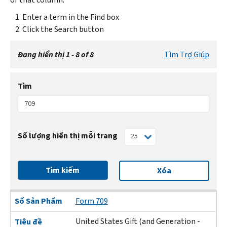
Enter a term in the Find box
Click the Search button
Đang hiển thị 1 - 8 of 8
Tìm Trợ Giúp
Tìm
Số lượng hiển thị mỗi trang
Tìm kiếm
Xóa
Số Sản Phẩm
Tiêu đề
Ngày Sửa Đổi
Ngày Đăng
Số Sản Phẩm
Form 709
United States Gift (and Generation -
Tiêu đề