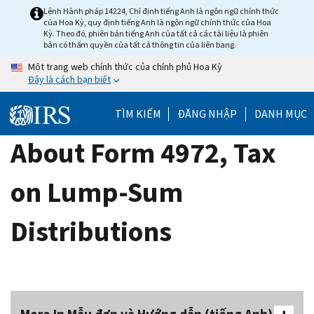
Skip
Lệnh Hành pháp 14224, Chỉ định tiếng Anh là ngôn ngữ chính thức
của Hoa Kỳ, quy định tiếng Anh là ngôn ngữ chính thức của Hoa
to
Kỳ. Theo đó, phiên bản tiếng Anh của tất cả các tài liệu là phiên
main
bản có thẩm quyền của tất cả thông tin của liên bang.
content
Một trang web chính thức của chính phủ Hoa Kỳ
Đây là cách bạn biết
TÌM KIẾM
ĐĂNG NHẬP
DANH MỤC
About Form 4972, Tax
on Lump-Sum
Distributions