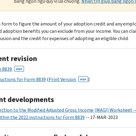
bằng ngôn ngữ quý vị ưa chuộng.
Nhận trợ giúp bằng ngôn n
s form to figure the amount of your adoption credit and any empl
d adoption benefits you can exclude from your income. You can cl
usion and the credit for expenses of adopting an eligible child.
ent revision
 8839
PDF
ructions for Form 8839
(
Print Version
)
PDF
nt developments
ection to the Modified Adjusted Gross Income (MAGI) Worksheet —
ithin the 2022 instructions for Form 8839
-- 17-MAR-2023