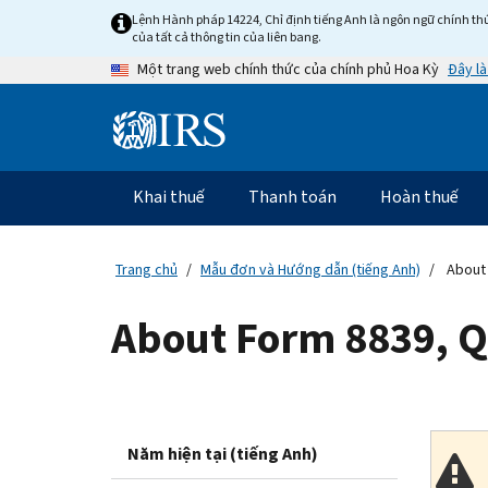
Skip
Lệnh Hành pháp 14224, Chỉ định tiếng Anh là ngôn ngữ chính thứ
to
của tất cả thông tin của liên bang.
main
Đây là
Một trang web chính thức của chính phủ Hoa Kỳ
content
Information
Menu
Khai thuế
Thanh toán
Hoàn thuế
Điều
hướng
chính
Trang chủ
Mẫu đơn và Hướng dẫn (tiếng Anh)
About 
About Form 8839, Q
Năm hiện tại (tiếng Anh)