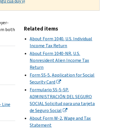
gữ của quý vị
oyer-
Related items
aim both
About Form 1040, U.S. Individual
Income Tax Return
About Form 1040-NR, U.S.
Nonresident Alien Income Tax
Return
Form SS-5, Application for Social
Security Card
Formulario SS-5-SP,
ADMINISTRACIÓN DEL SEGURO
SOCIAL Solicitud para una tarjeta
 Line
de Seguro Social
About Form W-2, Wage and Tax
Statement