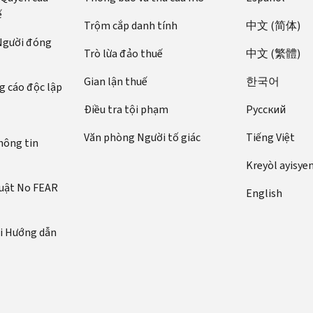
ế
Trộm cắp danh tính
中文 (简体)
 Người đóng
Trò lừa đảo thuế
中文 (繁體)
Gian lận thuế
한국어
 cáo độc lập
Điều tra tội phạm
Pусский
Văn phòng Người tố giác
Tiếng Việt
hông tin
Kreyòl ayisye
luật No FEAR
English
ới Hướng dẫn