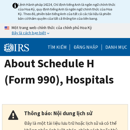
Skip
Lệnh Hành pháp 14224, Chỉ định tiếng Anh là ngôn ngữ chính thức
của Hoa Kỳ, quy định tiếng Anh là ngôn ngữ chính thức của Hoa
to
Kỳ. Theo đó, phiên bản tiếng Anh của tất cả các tài liệu là phiên
main
bản có thẩm quyền của tất cả thông tin của liên bang.
content
Một trang web chính thức của chính phủ Hoa Kỳ
Đây là cách bạn biết
TÌM KIẾM
ĐĂNG NHẬP
DANH MỤC
About Schedule H
(Form 990), Hospitals
Thông báo: Nội dung lịch sử
Đây là một tài liệu lưu trữ hoặc lịch sử và có thể