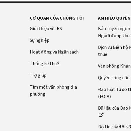
CƠ QUAN CỦA CHÚNG TÔI
AM HIỂU QUYỀN
Giới thiệu về IRS
Bản Tuyên ngôn
Người đóng thu
Sự nghiệp
Dịch vụ Biện hộ
Hoạt động và Ngân sách
thuế
Thống kê thuế
Văn phòng Kháng
Trợ giúp
Quyền công dân
Tìm một văn phòng địa
Đạo luật Tự do t
phương
(FOIA)
Dữ liệu của Đạo 
Độ tin cậy đối v