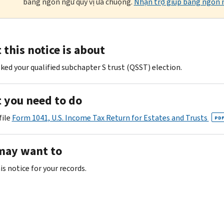
bằng ngôn ngữ quý vị ưa chuộng.
Nhận trợ giúp bằng ngôn n
this notice is about
ked your qualified subchapter S trust (QSST) election.
 you need to do
file
Form 1041, U.S. Income Tax Return for Estates and Trusts
PD
may want to
s notice for your records.