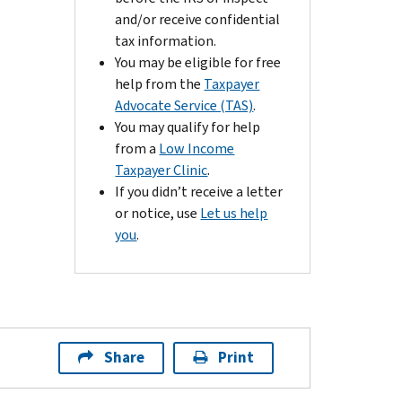
and/or receive confidential
tax information.
You may be eligible for free
help from the
Taxpayer
Advocate Service (TAS)
.
You may qualify for help
from a
Low Income
Taxpayer Clinic
.
If you didn’t receive a letter
or notice, use
Let us help
you
.
Share
Print