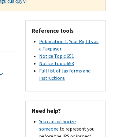
gữ của quý vị
Reference tools
Publication 1, Your Rights as
a Taxpayer
Notice Topic 651
Notice Topic 653
Full list of tax forms and
.
F
instructions
Need help?
You can authorize
someone
to represent you
before the IRS or inspect