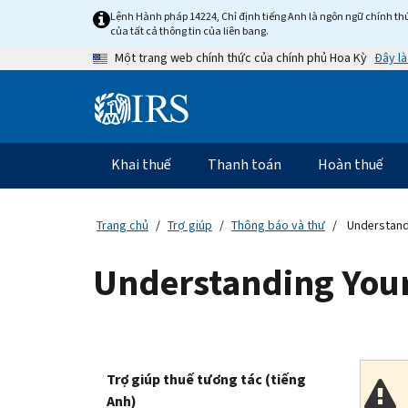
Skip
Lệnh Hành pháp 14224, Chỉ định tiếng Anh là ngôn ngữ chính thứ
to
của tất cả thông tin của liên bang.
main
Đây là
Một trang web chính thức của chính phủ Hoa Kỳ
content
Information
Menu
Khai thuế
Thanh toán
Hoàn thuế
Điều
hướng
chính
Trang chủ
Trợ giúp
Thông báo và thư
Understand
Understanding Your
Trợ giúp thuế tương tác (tiếng
Anh)