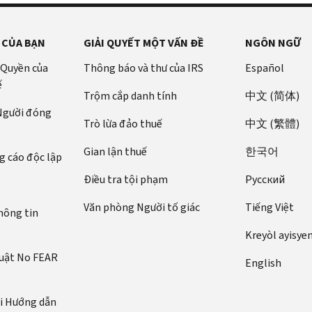
 CỦA BẠN
GIẢI QUYẾT MỘT VẤN ĐỀ
NGÔN NGỮ
 Quyền của
Thông báo và thư của IRS
Español
ế
Trộm cắp danh tính
中文 (简体)
 Người đóng
Trò lừa đảo thuế
中文 (繁體)
Gian lận thuế
한국어
 cáo độc lập
Điều tra tội phạm
Pусский
Văn phòng Người tố giác
Tiếng Việt
hông tin
Kreyòl ayisye
luật No FEAR
English
ới Hướng dẫn