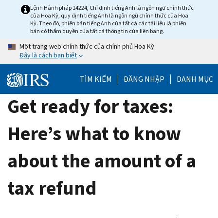
Skip
Lệnh Hành pháp 14224, Chỉ định tiếng Anh là ngôn ngữ chính thức
của Hoa Kỳ, quy định tiếng Anh là ngôn ngữ chính thức của Hoa
to
Kỳ. Theo đó, phiên bản tiếng Anh của tất cả các tài liệu là phiên
main
bản có thẩm quyền của tất cả thông tin của liên bang.
content
Một trang web chính thức của chính phủ Hoa Kỳ
Đây là cách bạn biết
TÌM KIẾM
ĐĂNG NHẬP
DANH MỤC
Get ready for taxes:
Here’s what to know
about the amount of a
tax refund