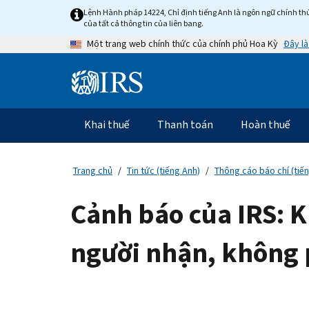
Skip
Lệnh Hành pháp 14224, Chỉ định tiếng Anh là ngôn ngữ chính thứ
to
của tất cả thông tin của liên bang.
main
Đây là
Một trang web chính thức của chính phủ Hoa Kỳ
content
Information
Menu
Khai thuế
Thanh toán
Hoàn thuế
Điều
hướng
chính
Trang chủ
Tin tức (tiếng Anh)
Thông cáo báo chí (tiế
Cảnh báo của IRS: K
người nhận, không 