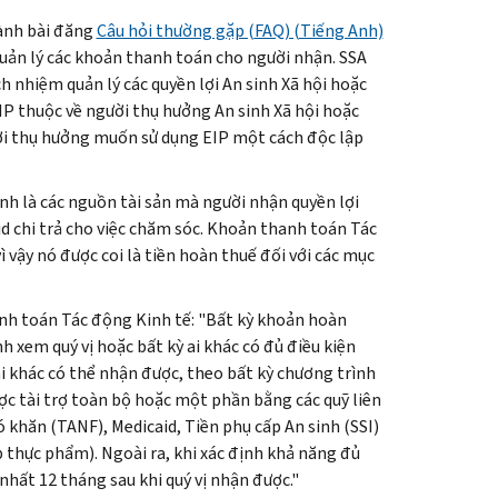
ành bài đăng
Câu hỏi thường gặp (
FAQ
) (Tiếng Anh)
 quản lý các khoản thanh toán cho người nhận.
SSA
ch nhiệm quản lý các quyền lợi An sinh Xã hội hoặc
IP
thuộc về người thụ hưởng An sinh Xã hội hoặc
ời thụ hưởng muốn sử dụng
EIP
một cách độc lập
nh là các nguồn tài sản mà người nhận quyền lợi
id
chi trả cho việc chăm sóc. Khoản thanh toán Tác
 vậy nó được coi là tiền hoàn thuế đối với các mục
nh toán Tác động Kinh tế: "Bất kỳ khoản hoàn
h xem quý vị hoặc bất kỳ ai khác có đủ điều kiện
ai khác có thể nhận được, theo bất kỳ chương trình
ợc tài trợ toàn bộ hoặc một phần bằng các quỹ liên
ó khăn (
TANF
),
Medicaid
, Tiền phụ cấp An sinh (
SSI
)
p thực phẩm). Ngoài ra, khi xác định khả năng đủ
nhất 12 tháng sau khi quý vị nhận được."