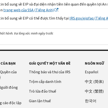
in bổ sung về
EIP
và đại diện nhận tiền liên quan đến quyền lợi An
ên
trang web của
SSA
(Tiếng Anh)
.
in bổ sung về
EIP
có thể được tìm thấy tại
IRS.gov/eipfaq
(Tiếng 
hát hành. Vui lòng xác minh ngày trước
 CỦA BẠN
GIẢI QUYẾT MỘT VẤN ĐỀ
NGÔN NGỮ
 Quyền của
Thông báo và thư của IRS
Español
ế
Trộm cắp danh tính
中文 (简体)
 Người đóng
Trò lừa đảo thuế
中文 (繁體)
Gian lận thuế
한국어
 cáo độc lập