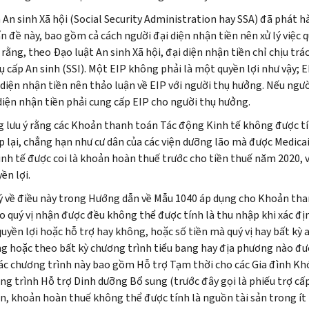
An sinh Xã hội (
Social Security Administration
hay
SSA
) đã phát h
n đề này, bao gồm cả cách người đại diện nhận tiền nên xử lý việc
 rằng, theo Đạo luật An sinh Xã hội, đại diện nhận tiền chỉ chịu trá
ụ cấp An sinh (
SSI
). Một
EIP
không phải là một quyền lợi như vậy;
E
i diện nhận tiền nên thảo luận về
EIP
với người thụ hưởng. Nếu ngư
 diện nhận tiền phải cung cấp
EIP
cho người thụ hưởng.
g lưu ý rằng các Khoản thanh toán Tác động Kinh tế không được tí
p lại, chẳng hạn như cư dân của các viện dưỡng lão mà được
Medica
nh tế được coi là khoản hoàn thuế trước cho tiền thuế năm 2020, vì
ền lợi.
 ý về điều này trong Hướng dẫn về Mẫu 1040 áp dụng cho Khoản tha
o quý vị nhận được đều không thể được tính là thu nhập khi xác địn
uyền lợi hoặc hỗ trợ hay không, hoặc số tiền mà quý vị hay bất kỳ 
ng hoặc theo bất kỳ chương trình tiểu bang hay địa phương nào đư
ác chương trình này bao gồm Hỗ trợ Tạm thời cho các Gia đình Kh
ng trình Hỗ trợ Dinh dưỡng Bổ sung (trước đây gọi là phiếu trợ cấ
ện, khoản hoàn thuế không thể được tính là nguồn tài sản trong ít 