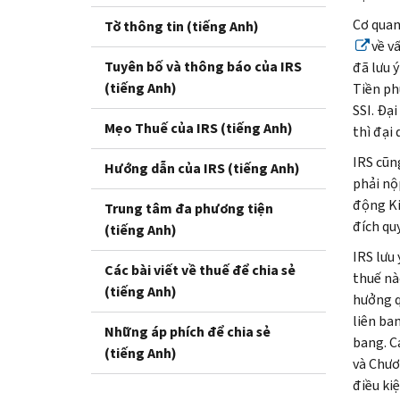
Cơ quan 
Tờ thông tin (tiếng Anh)
về vấ
Tuyên bố và thông báo của IRS
đã lưu ý
(tiếng Anh)
Tiền ph
SSI
. Đạ
Mẹo Thuế của IRS (tiếng Anh)
thì đại
IRS
cũn
Hướng dẫn của IRS (tiếng Anh)
phải nộ
động Ki
Trung tâm đa phương tiện
đích quy
(tiếng Anh)
IRS
lưu
Các bài viết về thuế để chia sẻ
thuế nà
(tiếng Anh)
hưởng q
liên ba
Những áp phích để chia sẻ
bang. C
(tiếng Anh)
và Chươ
điều ki