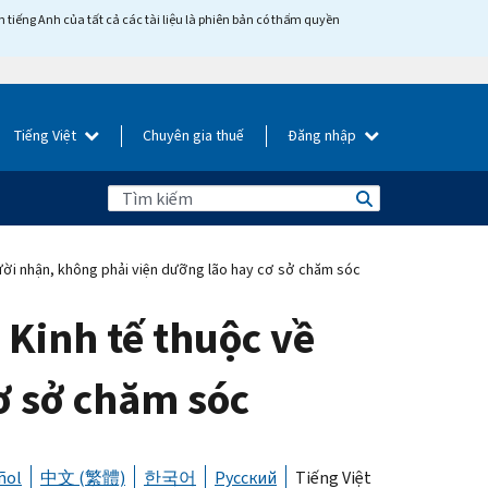
tiếng Anh của tất cả các tài liệu là phiên bản có thẩm quyền
Tiếng Việt
Chuyên gia thuế
Đăng nhập
ười nhận, không phải viện dưỡng lão hay cơ sở chăm sóc
 Kinh tế thuộc về
ơ sở chăm sóc
ñol
中文 (繁體)
한국어
Русский
Tiếng Việt