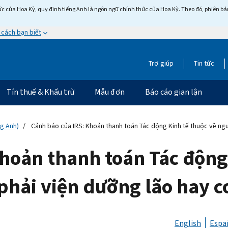
c của Hoa Kỳ, quy định tiếng Anh là ngôn ngữ chính thức của Hoa Kỳ. Theo đó, phiên bản 
 cách bạn biết
Trợ giúp
Tin tức
Tín thuế & Khấu trừ
Mẫu đơn
Báo cáo gian lận
ng Anh)
Cảnh báo của IRS: Khoản thanh toán Tác động Kinh tế thuộc về ng
hoản thanh toán Tác động
phải viện dưỡng lão hay c
English
Espa