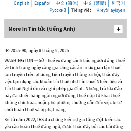
English
Español
中文 (简体)
中文 (繁體)
한국어
Русский
Tiếng Việt
Kreyòl ayisyen
More In Tin tức (tiếng Anh)
IR-2025-90, ngày 8 tháng 9, 2025
WASHINGTON — Sở Thuế vụ đang cảnh báo người đóng thuế
về tình trạng ngày càng gia tăng các âm mưu gian lận thuế
lan truyền trên phương tiện truyền thông xã hội, thúc đẩy
việc lạm dụng các khoản tín thuế như Tín thuế Nhiên liệu và
Tín thuế Nghỉ ốm và nghỉ phép gia đình. Những trò lừa đảo
này đã khiến hàng ngàn người đóng thuế nộp tờ khai thuế
không chính xác hoặc phù phiếm, thường dẫn đến việc bị từ
chối hoàn thuế và bị phạt nặng.
Kể từ năm 2022, IRS đã chứng kiến sự gia tăng đột biến các
yêu cầu hoàn thuế đáng ngờ, được thúc đẩy bởi các bài đăng