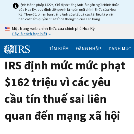
Skip
Lệnh Hành pháp 14224, Chỉ định tiếng Anh là ngôn ngữ chính thức
của Hoa Kỳ, quy định tiếng Anh là ngôn ngữ chính thức của Hoa
to
Kỳ. Theo đó, phiên bản tiếng Anh của tất cả các tài liệu là phiên
main
bản có thẩm quyền của tất cả thông tin của liên bang.
content
Một trang web chính thức của chính phủ Hoa Kỳ
Đây là cách bạn biết
TÌM KIẾM
ĐĂNG NHẬP
DANH MỤC
IRS định mức mức phạt
$162 triệu vì các yêu
cầu tín thuế sai liên
quan đến mạng xã hội