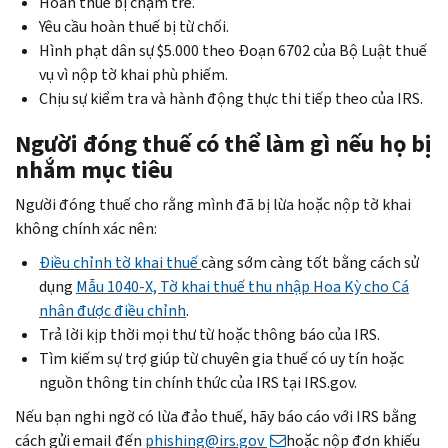
Hoàn thuế bị chậm trễ.
Yêu cầu hoàn thuế bị từ chối.
Hình phạt dân sự $5.000 theo Đoạn 6702 của Bộ Luật thuế
vụ vì nộp tờ khai phù phiếm.
Chịu sự kiểm tra và hành động thực thi tiếp theo của IRS.
Người đóng thuế có thể làm gì nếu họ bị
nhắm mục tiêu
Người đóng thuế cho rằng mình đã bị lừa hoặc nộp tờ khai
không chính xác nên:
Điều chỉnh tờ khai thuế
càng sớm càng tốt bằng cách sử
dụng
Mẫu 1040-X, Tờ khai thuế thu nhập Hoa Kỳ cho Cá
nhân được điều chỉnh
.
Trả lời kịp thời mọi thư từ hoặc thông báo của IRS.
Tìm kiếm sự trợ giúp từ chuyên gia thuế có uy tín hoặc
nguồn thông tin chính thức của IRS tại IRS.gov.
Nếu bạn nghi ngờ có lừa đảo thuế, hãy báo cáo với IRS bằng
cách gửi email đến
phishing@irs.gov
hoặc nộp đơn khiếu