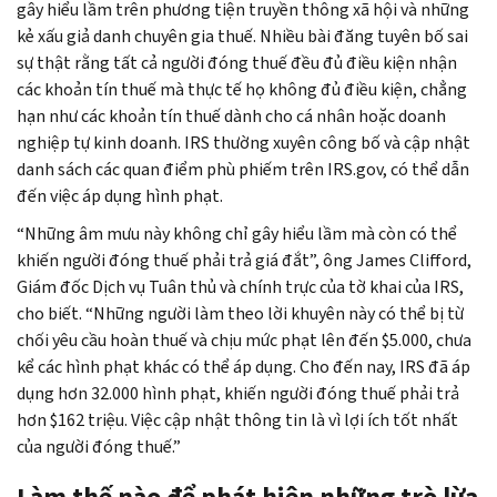
gây hiểu lầm trên phương tiện truyền thông xã hội và những
kẻ xấu giả danh chuyên gia thuế. Nhiều bài đăng tuyên bố sai
sự thật rằng tất cả người đóng thuế đều đủ điều kiện nhận
các khoản tín thuế mà thực tế họ không đủ điều kiện, chẳng
hạn như các khoản tín thuế dành cho cá nhân hoặc doanh
nghiệp tự kinh doanh. IRS thường xuyên công bố và cập nhật
danh sách các quan điểm phù phiếm trên IRS.gov, có thể dẫn
đến việc áp dụng hình phạt.
“Những âm mưu này không chỉ gây hiểu lầm mà còn có thể
khiến người đóng thuế phải trả giá đắt”, ông James Clifford,
Giám đốc Dịch vụ Tuân thủ và chính trực của tờ khai của IRS,
cho biết. “Những người làm theo lời khuyên này có thể bị từ
chối yêu cầu hoàn thuế và chịu mức phạt lên đến $5.000, chưa
kể các hình phạt khác có thể áp dụng. Cho đến nay, IRS đã áp
dụng hơn 32.000 hình phạt, khiến người đóng thuế phải trả
hơn $162 triệu. Việc cập nhật thông tin là vì lợi ích tốt nhất
của người đóng thuế.”
Làm thế nào để phát hiện những trò lừa