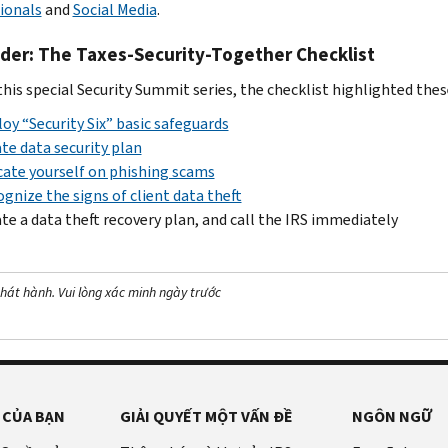
ionals
and
Social Media
.
der: The Taxes-Security-Together Checklist
this special Security Summit series, the checklist highlighted thes
oy “Security Six” basic safeguards
te data security plan
ate yourself on phishing scams
gnize the signs of client data theft
te a data theft recovery plan, and call the IRS immediately
hát hành. Vui lòng xác minh ngày trước
 CỦA BẠN
GIẢI QUYẾT MỘT VẤN ĐỀ
NGÔN NGỮ