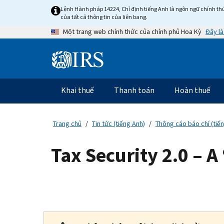
Skip
Lệnh Hành pháp 14224, Chỉ định tiếng Anh là ngôn ngữ chính thứ
to
của tất cả thông tin của liên bang.
main
Đây là
Một trang web chính thức của chính phủ Hoa Kỳ
content
Information
Menu
Khai thuế
Thanh toán
Hoàn thuế
Điều
hướng
chính
Trang chủ
Tin tức (tiếng Anh)
Thông cáo báo chí (tiế
Tax Security 2.0 – A