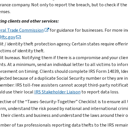
rance company. Not only to report the breach, but to check if the
nses.
ing clients and other services:
eral Trade Commission
for guidance for businesses. For more in
@ftc.gov
.
it / identity theft protection agency. Certain states require offer
ictims of identity theft.
it bureaus. Notifying them if there is a compromise and your clien
nts. At a minimum, send an individual letter to all victims to inf
rcement on timing. Clients should complete IRS Form 14039, Identit
ejected because of a duplicate Social Security number or they are in
mber: IRS toll-free assisters cannot accept third-party notificati
ld use their local
IRS Stakeholder Liaison
to report data loss.
ective of the “Taxes-Security-Together” Checklist is to ensure all
irm, understand the risk posed by national and international crimi
 their clients and business and understand the laws around their o
mber of tax professionals reporting data thefts to the IRS remain