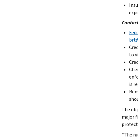
Insu
expe
Contact
Fed
brt
Cred
to v
Cred
Clie
enfo
is r
Reme
shou
The obj
major f
protect
“The nu