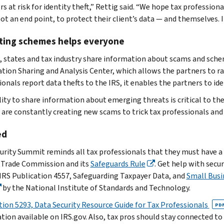
s at risk for identity theft,” Rettig said. “We hope tax profession
ot an end point, to protect their client’s data — and themselves. It
ting schemes helps everyone
, states and tax industry share information about scams and sche
tion Sharing and Analysis Center, which allows the partners to r
ionals report data thefts to the IRS, it enables the partners to i
lity to share information about emerging threats is critical to the
 are constantly creating new scams to trick tax professionals and 
ed
urity Summit reminds all tax professionals that they must have a w
 Trade Commission and its
Safeguards Rule
. Get help with sec
 IRS Publication 4557, Safeguarding Taxpayer Data, and
Small Busi
by the National Institute of Standards and Technology.
tion 5293, Data Security Resource Guide for Tax Professionals
PD
tion available on IRS.gov. Also, tax pros should stay connected t