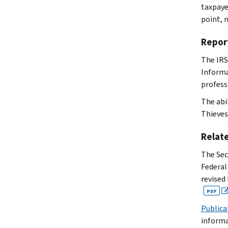
taxpayer
point, n
Repor
The IRS
Informa
profess
The abi
Thieves
Relat
The Sec
Federal
revised
PDF
Publica
informa