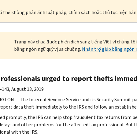
à có thể không phản ánh luật pháp, chính sách hoặc thủ tục hiện hàn
Trang này chưa được phiên dịch sang tiếng Việt vì chúng tô
bằng ngôn ngữ quý vị ưa chuộng.
Nhận trợ giúp bằng ngôn n
professionals urged to report thefts immed
-143, August 13, 2019
TON — The Internal Revenue Service and its Security Summit par
report data theft immediately to the IRS and follow an established
fied promptly, the IRS can help stop fraudulent tax returns from be
delays and other problems for the affected tax professional. But t
ional with the IRS.