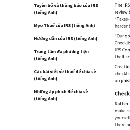
The IRS
Tuyên bố và thông báo của IRS
review 
(tiếng Anh)
“Taxes-
Mẹo Thuế của IRS (tiếng Anh)
harder 
“Our ob
Hướng dẫn của IRS (tiếng Anh)
Checklis
IRS Com
Trung tâm đa phương tiện
theft s
(tiếng Anh)
Creating
Các bài viết về thuế để chia sẻ
checklis
(tiếng Anh)
on phis
Những áp phích để chia sẻ
Checkl
(tiếng Anh)
Rather 
make ca
yoursel
there ar