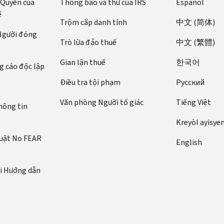
 Quyền của
Thông báo và thư của IRS
Español
ế
Trộm cắp danh tính
中文 (简体)
 Người đóng
Trò lừa đảo thuế
中文 (繁體)
Gian lận thuế
한국어
 cáo độc lập
Điều tra tội phạm
Pусский
Văn phòng Người tố giác
Tiếng Việt
hông tin
Kreyòl ayisye
luật No FEAR
English
ới Hướng dẫn