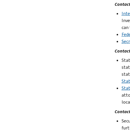
Contact
Inte
Inve
can 
Fede
Secr
Contact
Stat
stat
stat
Sta
Stat
atto
loca
Contact
Secu
furt