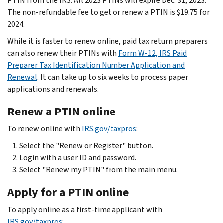
PTIN from the IRS. All 2023 PTINs will expire Dec. 31, 2023.
The non-refundable fee to get or renew a PTIN is $19.75 for
2024.
While it is faster to renew online, paid tax return preparers
can also renew their PTINs with
Form W-12, IRS Paid
Preparer Tax Identification Number Application and
Renewal
. It can take up to six weeks to process paper
applications and renewals.
Renew a PTIN online
To renew online with
IRS.gov/taxpros
:
Select the "Renew or Register" button.
Login with a user ID and password.
Select "Renew my PTIN" from the main menu.
Apply for a PTIN online
To apply online as a first-time applicant with
IRS.gov/taxpros
: