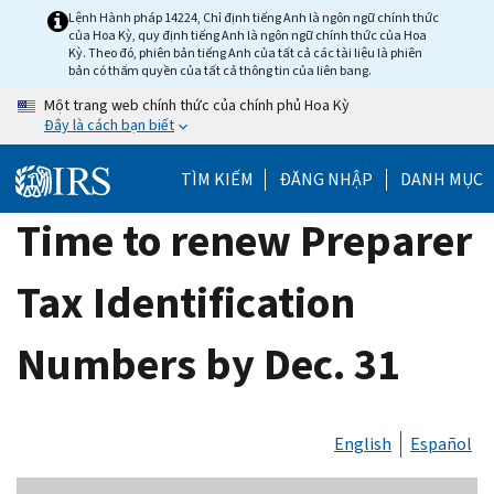
Skip
Lệnh Hành pháp 14224, Chỉ định tiếng Anh là ngôn ngữ chính thức
của Hoa Kỳ, quy định tiếng Anh là ngôn ngữ chính thức của Hoa
to
Kỳ. Theo đó, phiên bản tiếng Anh của tất cả các tài liệu là phiên
main
bản có thẩm quyền của tất cả thông tin của liên bang.
content
Một trang web chính thức của chính phủ Hoa Kỳ
Đây là cách bạn biết
TÌM KIẾM
ĐĂNG NHẬP
DANH MỤC
Time to renew Preparer
Tax Identification
Numbers by Dec. 31
English
Español