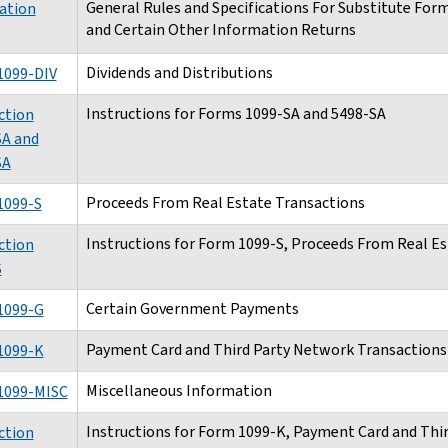
General Rules and Specifications For Substitute Form
ation
and Certain Other Information Returns
Dividends and Distributions
1099-DIV
Instructions for Forms 1099-SA and 5498-SA
ction
SA and
SA
Proceeds From Real Estate Transactions
1099-S
Instructions for Form 1099-S, Proceeds From Real E
ction
S
Certain Government Payments
1099-G
Payment Card and Third Party Network Transactions
1099-K
Miscellaneous Information
1099-MISC
Instructions for Form 1099-K, Payment Card and Thi
ction