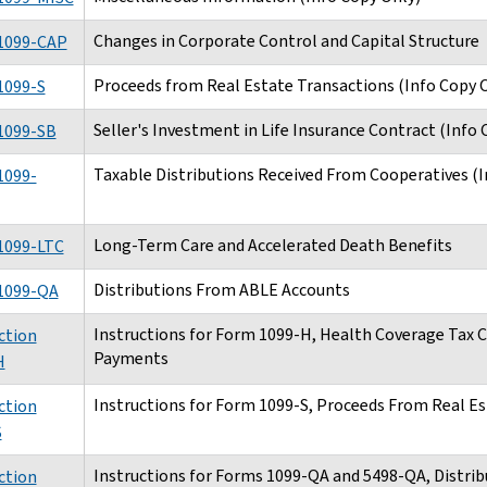
Changes in Corporate Control and Capital Structure
1099-CAP
Proceeds from Real Estate Transactions (Info Copy 
1099-S
Seller's Investment in Life Insurance Contract (Info 
1099-SB
Taxable Distributions Received From Cooperatives (I
1099-
Long-Term Care and Accelerated Death Benefits
1099-LTC
Distributions From ABLE Accounts
1099-QA
Instructions for Form 1099-H, Health Coverage Tax 
ction
Payments
H
Instructions for Form 1099-S, Proceeds From Real E
ction
S
Instructions for Forms 1099-QA and 5498-QA, Distri
ction