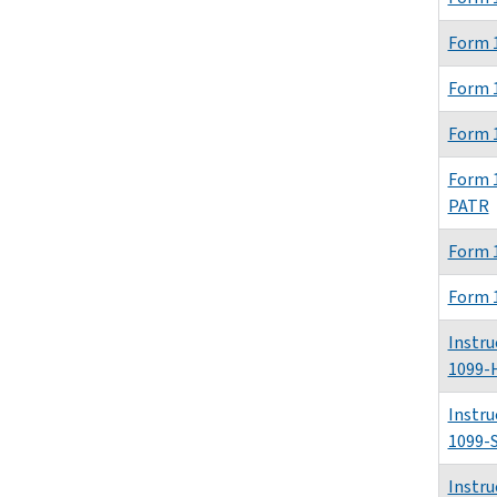
Form 
Form 
Form 
Form 
PATR
Form 
Form 
Instru
1099-
Instru
1099-
Instru