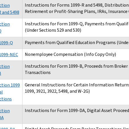
Instructions for Forms 1099-R and 5498, Distribution
ction
Retirement or Profit-Sharing Plans, IRAs, Insurance 
 and 5498
Instructions for Form 1099-Q, Payments from Quali
ction
(Under Sections 529 and 530)
Q
Payments from Qualified Education Programs (Under
1099-Q
Nonemployee Compensation (Info Copy Only)
1099-NEC
Instructions for Form 1099-B, Proceeds from Broker
ction
Transactions
B
General Instructions for Certain Information Return
ction 1099
1099, 3921, 3922, 5498, and W-2G)
al
ctions
Instructions for Form 1099-DA, Digital Asset Procee
ction
DA