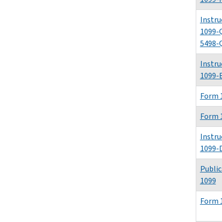
Instru
1099-
5498-
Instru
1099-
Form 
Form 
Instru
1099-
Public
1099
Form 