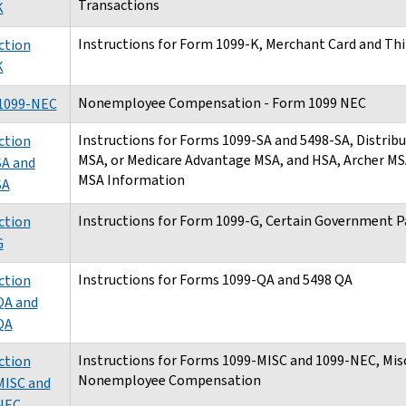
Transactions
K
Instructions for Form 1099-K, Merchant Card and Th
ction
K
Nonemployee Compensation - Form 1099 NEC
1099-NEC
Instructions for Forms 1099-SA and 5498-SA, Distrib
ction
MSA, or Medicare Advantage MSA, and HSA, Archer MS
SA and
MSA Information
SA
Instructions for Form 1099-G, Certain Government 
ction
G
Instructions for Forms 1099-QA and 5498 QA
ction
QA and
QA
Instructions for Forms 1099-MISC and 1099-NEC, Mi
ction
Nonemployee Compensation
MISC and
NEC