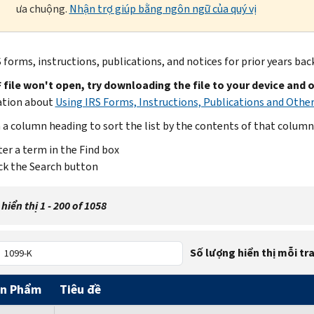
ưa chuộng.
Nhận trợ giúp bằng ngôn ngữ của quý vị
 forms, instructions, publications, and notices for prior years bac
F file won't open, try downloading the file to your device and 
ation about
Using IRS Forms, Instructions, Publications and Other
n a column heading to sort the list by the contents of that column
er a term in the Find box
ck the Search button
hiển thị 1 - 200 of 1058
Số lượng hiển thị mỗi tr
ản Phẩm
Tiêu đề