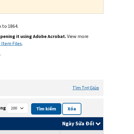
k to 1864.
opening it using Adobe Acrobat.
View more
 Item Files
.
.
Tìm Trợ Giúp
ang
Tìm kiếm
Xóa
Ngày Sửa Đổi