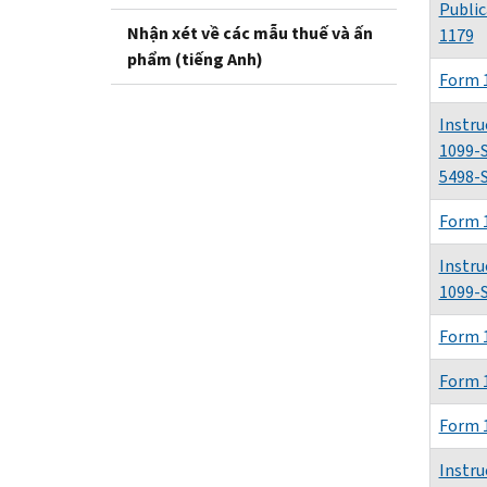
Public
Nhận xét về các mẫu thuế và ấn
1179
phẩm (tiếng Anh)
Form 
Instru
1099-
5498-
Form 
Instru
1099-
Form 
Form 
Form 
Instru