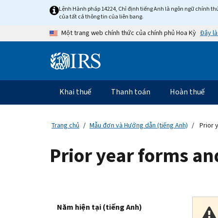
Skip to main content
Lệnh Hành pháp 14224, Chỉ định tiếng Anh là ngôn ngữ chính thứ
của tất cả thông tin của liên bang.
Đây là
Một trang web chính thức của chính phủ Hoa Kỳ
Information Menu
Điều hướng chính
Khai thuế
Thanh toán
Hoàn thuế
Trang chủ
Mẫu đơn và Hướng dẫn (tiếng Anh)
Prior 
Prior year forms an
Năm hiện tại (tiếng Anh)