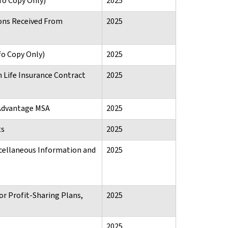
fo Copy Only)
2025
ions Received From
2025
fo Copy Only)
2025
n Life Insurance Contract
2025
 Advantage MSA
2025
ts
2025
cellaneous Information and
2025
or Profit-Sharing Plans,
2025
2025