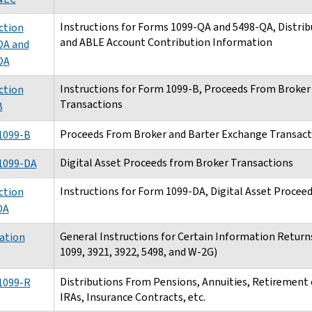
Instructions for Forms 1099-QA and 5498-QA, Distri
ction
and ABLE Account Contribution Information
QA and
QA
Instructions for Form 1099-B, Proceeds From Broker
ction
Transactions
B
Proceeds From Broker and Barter Exchange Transact
1099-B
Digital Asset Proceeds from Broker Transactions
1099-DA
Instructions for Form 1099-DA, Digital Asset Procee
ction
DA
General Instructions for Certain Information Return
ation
1099, 3921, 3922, 5498, and W-2G)
Distributions From Pensions, Annuities, Retirement 
1099-R
IRAs, Insurance Contracts, etc.