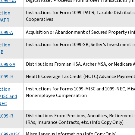
Digital Asset Proceeds From Broker Transactions (In
1099-DA
Instructions for Form 1099-PATR, Taxable Distribut
ction
Cooperatives
PATR
Acquisition or Abandonment of Secured Property (In
1099-A
Instructions for Form 1099-SB, Seller's Investment i
ction
SB
Distributions From an HSA, Archer MSA, or Medicare
1099-SA
Health Coverage Tax Credit (HCTC) Advance Paymen
1099-H
Instructions for Forms 1099-MISC and 1099-NEC, Mis
ction
Nonemployee Compensation
MISC and
NEC
Distributions From Pensions, Annuities, Retirement 
1099-R
IRAs, Insurance Contracts, etc. (Info Copy Only)
Miscellaneous Information (Info Copy Only)
1099-MISC