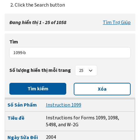
Click the Search button
Đang hiển thị 1 - 25 of 1058
Tìm Trợ Giúp
Tìm
Số lượng hiển thị mỗi trang
Tìm kiếm
Xóa
Số Sản Phẩm
Tiêu đề
Ngày Sửa Đổi
Số Sản Phẩm
Instruction 1099
Instructions for Forms 1099, 1098,
Tiêu đề
5498, and W-2G
2004
Ngày Sửa Đổi