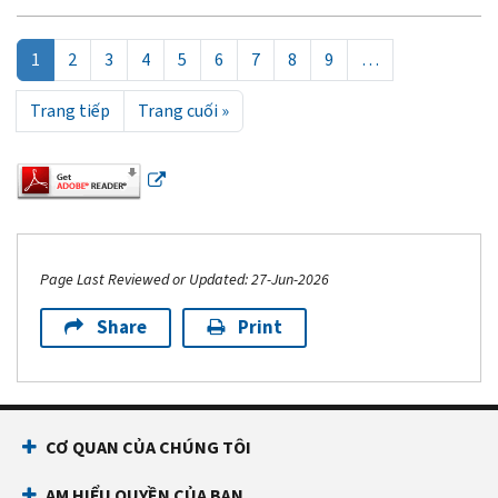
Pagination
1
2
3
4
5
6
7
8
9
…
Next page
Last page
Trang tiếp
Trang cuối »
Page Last Reviewed or Updated: 27-Jun-2026
Share
Print
Footer Navigation
CƠ QUAN CỦA CHÚNG TÔI
AM HIỂU QUYỀN CỦA BẠN