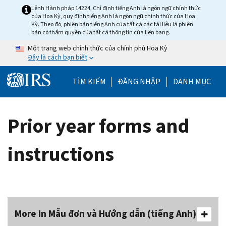
Skip to main content
Lệnh Hành pháp 14224, Chỉ định tiếng Anh là ngôn ngữ chính thức
của Hoa Kỳ, quy định tiếng Anh là ngôn ngữ chính thức của Hoa
Kỳ. Theo đó, phiên bản tiếng Anh của tất cả các tài liệu là phiên
bản có thẩm quyền của tất cả thông tin của liên bang.
Một trang web chính thức của chính phủ Hoa Kỳ
Đây là cách bạn biết
Help Menu Mobile
TÌM KIẾM
ĐĂNG NHẬP
DANH MỤC
Prior year forms and
instructions
More In Mẫu đơn và Hướng dẫn (tiếng Anh)