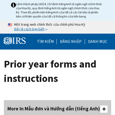
Skip to main content
Lệnh Hành pháp 14224, Chỉ định tiếng Anh là ngôn ngữ chính thức
của Hoa Kỳ, quy định tiếng Anh là ngôn ngữ chính thức của Hoa
Kỳ. Theo đó, phiên bản tiếng Anh của tất cả các tài liệu là phiên
bản có thẩm quyền của tất cả thông tin của liên bang.
Một trang web chính thức của chính phủ Hoa Kỳ
Đây là cách bạn biết
Help Menu Mobile
TÌM KIẾM
ĐĂNG NHẬP
DANH MỤC
Prior year forms and
instructions
More In Mẫu đơn và Hướng dẫn (tiếng Anh)