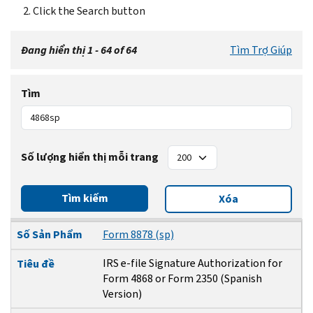
Click the Search button
Đang hiển thị 1 - 64 of 64
Tìm Trợ Giúp
Tìm
Số lượng hiển thị mỗi trang
Tìm kiếm
Xóa
Số Sản Phẩm
Tiêu đề
Ngày Sửa Đổi
Số Sản Phẩm
Form 8878 (sp)
IRS e-file Signature Authorization for
Tiêu đề
Form 4868 or Form 2350 (Spanish
Version)