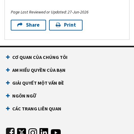
Page Last Reviewed or Updated: 27-Jun-2026
Share
Print
Footer Navigation
CƠ QUAN CỦA CHÚNG TÔI
AM HIỂU QUYỀN CỦA BẠN
GIẢI QUYẾT MỘT VẤN ĐỀ
NGÔN NGỮ
CÁC TRANG LIÊN QUAN