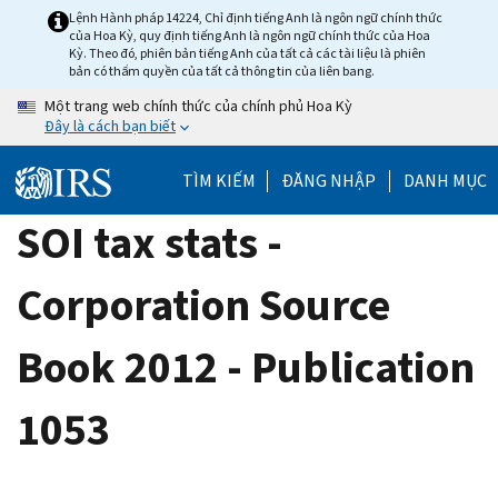
Skip
Lệnh Hành pháp 14224, Chỉ định tiếng Anh là ngôn ngữ chính thức
của Hoa Kỳ, quy định tiếng Anh là ngôn ngữ chính thức của Hoa
to
Kỳ. Theo đó, phiên bản tiếng Anh của tất cả các tài liệu là phiên
main
bản có thẩm quyền của tất cả thông tin của liên bang.
content
Một trang web chính thức của chính phủ Hoa Kỳ
Đây là cách bạn biết
TÌM KIẾM
ĐĂNG NHẬP
DANH MỤC
SOI tax stats -
Corporation Source
Book 2012 - Publication
1053