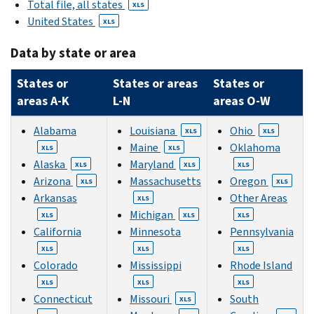
Total file, all states
XLS
United States
XLS
Data by state or area
States or
States or areas
States or
areas A-K
L-N
areas O-W
Alabama
Louisiana
Ohio
XLS
XLS
Maine
Oklahoma
XLS
XLS
Alaska
Maryland
XLS
XLS
XLS
Arizona
Massachusetts
Oregon
XLS
XLS
Arkansas
Other Areas
XLS
Michigan
XLS
XLS
XLS
California
Minnesota
Pennsylvania
XLS
XLS
XLS
Colorado
Mississippi
Rhode Island
XLS
XLS
XLS
Connecticut
Missouri
South
XLS