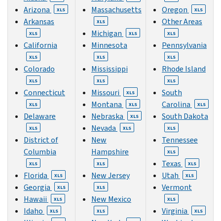
Arizona
Massachusetts
Oregon
XLS
XLS
Arkansas
Other Areas
XLS
Michigan
XLS
XLS
XLS
California
Minnesota
Pennsylvania
XLS
XLS
XLS
Colorado
Mississippi
Rhode Island
XLS
XLS
XLS
Connecticut
Missouri
South
XLS
Montana
Carolina
XLS
XLS
XLS
Delaware
Nebraska
South Dakota
XLS
Nevada
XLS
XLS
XLS
District of
New
Tennessee
Columbia
Hampshire
XLS
Texas
XLS
XLS
XLS
Florida
New Jersey
Utah
XLS
XLS
Georgia
Vermont
XLS
XLS
Hawaii
New Mexico
XLS
XLS
Idaho
Virginia
XLS
XLS
XLS