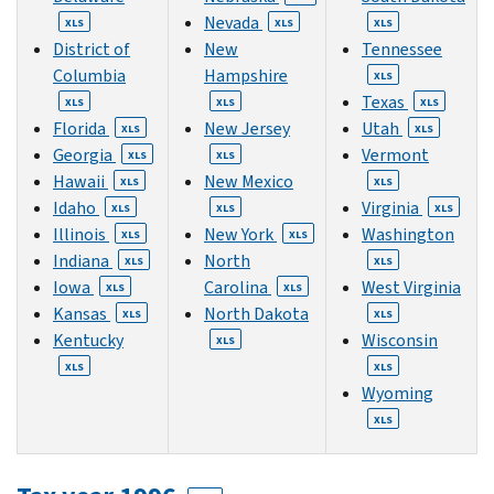
Nevada
XLS
XLS
XLS
District of
New
Tennessee
Columbia
Hampshire
XLS
Texas
XLS
XLS
XLS
Florida
New Jersey
Utah
XLS
XLS
Georgia
Vermont
XLS
XLS
Hawaii
New Mexico
XLS
XLS
Idaho
Virginia
XLS
XLS
XLS
Illinois
New York
Washington
XLS
XLS
Indiana
North
XLS
XLS
Iowa
Carolina
West Virginia
XLS
XLS
Kansas
North Dakota
XLS
XLS
Kentucky
Wisconsin
XLS
XLS
XLS
Wyoming
XLS