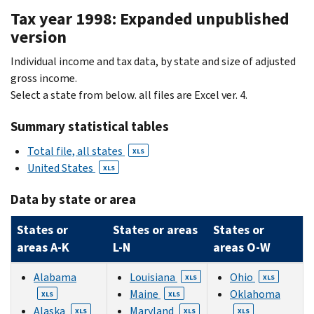
Tax year 1998: Expanded unpublished
version
Individual income and tax data, by state and size of adjusted
gross income.
Select a state from below. all files are Excel ver. 4.
Summary statistical tables
Total file, all states
XLS
United States
XLS
Data by state or area
States or
States or areas
States or
areas A-K
L-N
areas O-W
Alabama
Louisiana
Ohio
XLS
XLS
Maine
Oklahoma
XLS
XLS
Alaska
Maryland
XLS
XLS
XLS