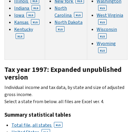
Illinois
New York
Washington
XLS
XLS
Indiana
North
XLS
XLS
Iowa
Carolina
West Virginia
XLS
XLS
Kansas
North Dakota
XLS
XLS
Kentucky
Wisconsin
XLS
XLS
XLS
Wyoming
XLS
Tax year 1997: Expanded unpublished
version
Individual income and tax data, by state and size of adjusted
gross income.
Select a state from below. all files are Excel ver. 4.
Summary statistical tables
Total file, all states
XLS