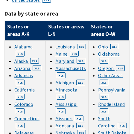
United States
XLS
Data by state or area
States or
States or areas
States or
areas A-K
L-N
areas O-W
Alabama
Louisiana
Ohio
XLS
XLS
Maine
Oklahoma
XLS
XLS
Alaska
Maryland
XLS
XLS
XLS
Arizona
Massachusetts
Oregon
XLS
XLS
Arkansas
Other Areas
XLS
Michigan
XLS
XLS
XLS
California
Minnesota
Pennsylvania
XLS
XLS
XLS
Colorado
Mississippi
Rhode Island
XLS
XLS
XLS
Connecticut
Missouri
South
XLS
Montana
Carolina
XLS
XLS
XLS
Delaware
Nebraska
South Dakota
XLS