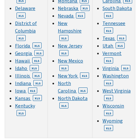
Montana
Carolina
XLS
XLS
XLS
Delaware
Nebraska
South Dakota
XLS
Nevada
XLS
XLS
XLS
District of
New
Tennessee
Columbia
Hampshire
XLS
Texas
XLS
XLS
XLS
Florida
New Jersey
Utah
XLS
XLS
Georgia
Vermont
XLS
XLS
Hawaii
New Mexico
XLS
XLS
Idaho
Virginia
XLS
XLS
XLS
Illinois
New York
Washington
XLS
XLS
Indiana
North
XLS
XLS
Iowa
Carolina
West Virginia
XLS
XLS
Kansas
North Dakota
XLS
XLS
Kentucky
Wisconsin
XLS
XLS
XLS
Wyoming
XLS