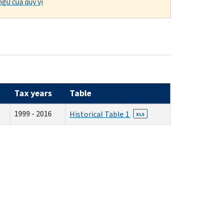
gữ của quý vị
Tax years
Table
1999 - 2016
Historical Table 1
XLS