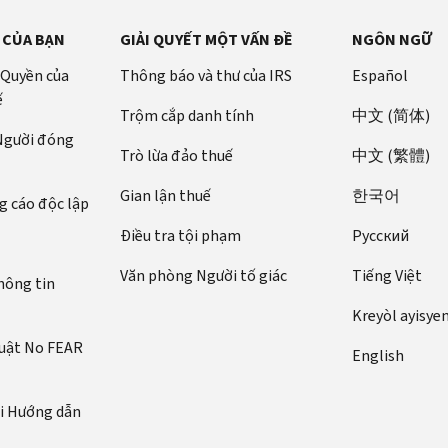
 CỦA BẠN
GIẢI QUYẾT MỘT VẤN ĐỀ
NGÔN NGỮ
 Quyền của
Thông báo và thư của IRS
Español
ế
Trộm cắp danh tính
中文 (简体)
 Người đóng
Trò lừa đảo thuế
中文 (繁體)
Gian lận thuế
한국어
 cáo độc lập
Điều tra tội phạm
Pусский
Văn phòng Người tố giác
Tiếng Việt
hông tin
Kreyòl ayisye
luật No FEAR
English
ới Hướng dẫn