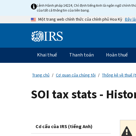
Skip
Lệnh Hành pháp 14224, Chỉ định tiếng Anh là ngôn ngữ chính thứ
to
của tất cả thông tin của liên bang.
main
Đây là
Một trang web chính thức của chính phủ Hoa Kỳ
content
Information
Menu
Khai thuế
Thanh toán
Hoàn thuế
Điều
hướng
chính
Trang chủ
Cơ quan của chúng tôi
Thống kê về thuế (
SOI tax stats - Histo
Cơ cấu của IRS (tiếng Anh)