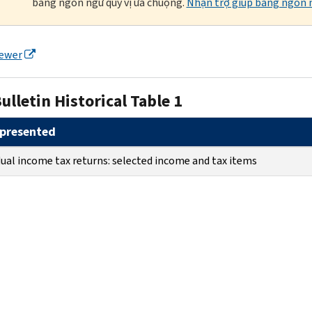
bằng ngôn ngữ quý vị ưa chuộng.
Nhận trợ giúp bằng ngôn n
iewer
ulletin Historical Table 1
presented
dual income tax returns: selected income and tax items