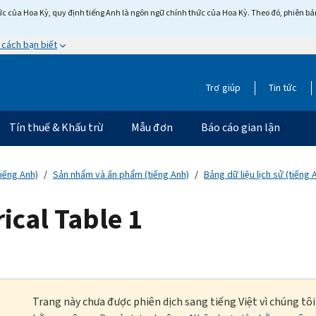
c của Hoa Kỳ, quy định tiếng Anh là ngôn ngữ chính thức của Hoa Kỳ. Theo đó, phiên bản 
 cách bạn biết
Trợ giúp
Tin tức
Tín thuế & Khấu trừ
Mẫu đơn
Báo cáo gian lận
tiếng Anh)
Sản nhẩm và ấn phẩm (tiếng Anh)
Bảng dữ liệu lịch sử (tiếng 
rical Table 1
Trang này chưa được phiên dịch sang tiếng Việt vì chúng tô