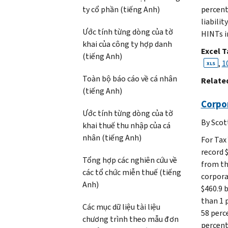
ty cổ phần (tiếng Anh)
percent
liabilit
Ước tính từng dòng của tờ
HINTs i
khai của công ty hợp danh
Excel T
(tiếng Anh)
,
1
XLS
Toàn bộ báo cáo về cá nhân
Related
(tiếng Anh)
Corpor
Ước tính từng dòng của tờ
By Scot
khai thuế thu nhập của cá
nhân (tiếng Anh)
For Tax
record $
Tổng hợp các nghiên cứu về
from th
các tổ chức miễn thuế (tiếng
corpora
Anh)
$460.9 b
than 1 
Các mục dữ liệu tài liệu
58 perc
chương trình theo mẫu đơn
percent