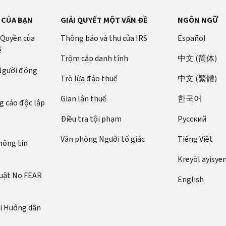
 CỦA BẠN
GIẢI QUYẾT MỘT VẤN ĐỀ
NGÔN NGỮ
 Quyền của
Thông báo và thư của IRS
Español
ế
Trộm cắp danh tính
中文 (简体)
 Người đóng
Trò lừa đảo thuế
中文 (繁體)
Gian lận thuế
한국어
 cáo độc lập
Điều tra tội phạm
Pусский
Văn phòng Người tố giác
Tiếng Việt
hông tin
Kreyòl ayisye
luật No FEAR
English
ới Hướng dẫn