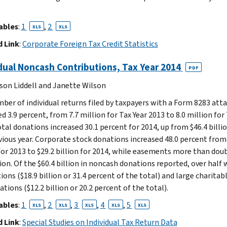
ables
:
1
,
2
XLS
XLS
 Link
:
Corporate Foreign Tax Credit Statistics
dual Noncash Contributions, Tax Year 2014
PDF
son Liddell and Janette Wilson
ber of individual returns filed by taxpayers with a Form 8283 att
d 3.9 percent, from 7.7 million for Tax Year 2013 to 8.0 million for
tal donations increased 30.1 percent for 2014, up from $46.4 billio
vious year. Corporate stock donations increased 48.0 percent from
 for 2013 to $29.2 billion for 2014, while easements more than dou
lion. Of the $60.4 billion in noncash donations reported, over half
ons ($18.9 billion or 31.4 percent of the total) and large charitab
tions ($12.2 billion or 20.2 percent of the total).
ables
:
1
,
2
,
3
,
4
,
5
XLS
XLS
XLS
XLS
XLS
 Link
:
Special Studies on Individual Tax Return Data