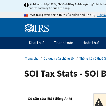
Skip
Lệnh Hành pháp 14224, Chỉ định tiếng Anh là ngôn ngữ chính thứ
to
của tất cả thông tin của liên bang.
main
Đây là
Một trang web chính thức của chính phủ Hoa Kỳ
content
Information
Menu
Khai thuế
Thanh toán
Hoàn thuế
Điều
hướng
chính
Trang chủ
Cơ quan của chúng tôi
Thống kê về thuế (
SOI Tax Stats - SOI
Cơ cấu của IRS (tiếng Anh)