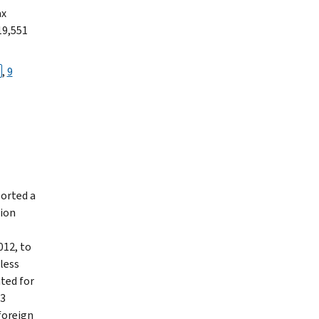
ax
19,551
,
9
ported a
lion
012, to
 less
nted for
.3
foreign