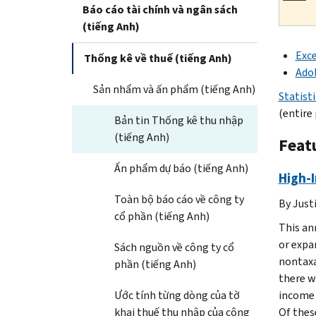
Báo cáo tài chính và ngân sách
(tiếng Anh)
Exce
Thống kê về thuế (tiếng Anh)
Ado
Sản nhẩm và ấn phẩm (tiếng Anh)
Statist
(entire
Bản tin Thống kê thu nhập
(tiếng Anh)
Featu
Ấn phẩm dự báo (tiếng Anh)
High-
Toàn bộ báo cáo về công ty
By Just
cổ phần (tiếng Anh)
This an
or expa
Sách nguồn về công ty cổ
nontaxa
phần (tiếng Anh)
there w
Ước tính từng dòng của tờ
income o
khai thuế thu nhập của công
Of these