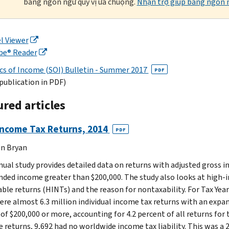
bằng ngôn ngữ quý vị ưa chuộng.
Nhận trợ giúp bằng ngôn n
l Viewer
be® Reader
ics of Income (SOI) Bulletin - Summer 2017
PDF
 publication in PDF)
red articles
Income Tax Returns, 2014
PDF
in Bryan
nual study provides detailed data on returns with adjusted gross 
nded income greater than $200,000. The study also looks at high-
ble returns (HINTs) and the reason for nontaxability. For Tax Year
ere almost 6.3 million individual income tax returns with an expa
f $200,000 or more, accounting for 4.2 percent of all returns for t
 returns, 9,692 had no worldwide income tax liability. This was a 2