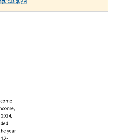
gữ của quý vị
income
income,
 2014,
nded
he year.
4.2-