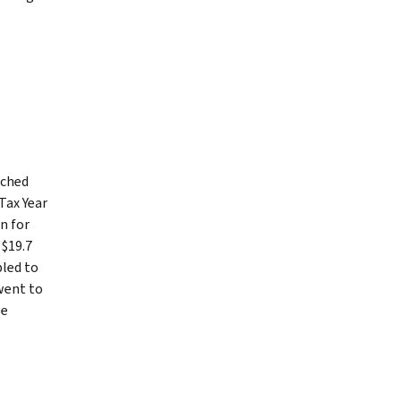
ached
 Tax Year
n for
 $19.7
bled to
 went to
le