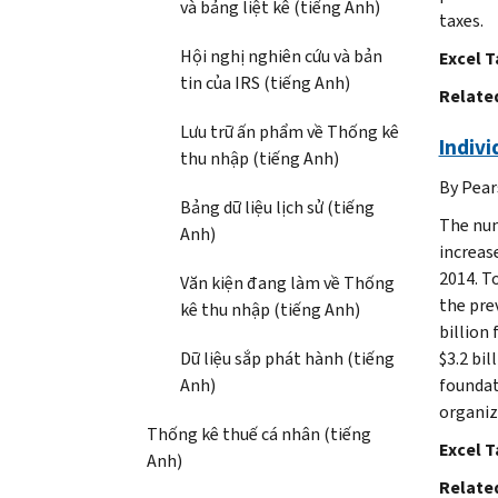
và bảng liệt kê (tiếng Anh)
taxes.
Hội nghị nghiên cứu và bản
Excel T
tin của IRS (tiếng Anh)
Related
Lưu trữ ấn phẩm về Thống kê
Indivi
thu nhập (tiếng Anh)
By Pear
Bảng dữ liệu lịch sử (tiếng
The num
Anh)
increase
2014. To
Văn kiện đang làm về Thống
the pre
kê thu nhập (tiếng Anh)
billion
Dữ liệu sắp phát hành (tiếng
$3.2 bil
Anh)
foundati
organiza
Thống kê thuế cá nhân (tiếng
Excel T
Anh)
Related