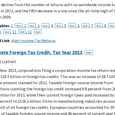
 decline from the number of returns with no worldwide income t
y in 2013, and the fifth decrease in a row since the all-time high of 
n 2009.
ables
:
1
,
2
,
3
,
4
,
5
,
6
,
7
,
8
XLS
XLS
XLS
XLS
XLS
XLS
XLS
XLS
0
,
11
,
12
XLS
XLS
XLS
 Link
:
High Income Tax Returns
ate Foreign Tax Credit, Tax Year 2013
PDF
t Luttrell
 Year 2013, corporations filing a corporation income tax return re
118.3 billion in foreign tax credits. This was an increase of $8.7 bil
e amount claimed for 2012. Taxable foreign-source income from
tions claiming the foreign tax credit increased 9.8 percent from 2
illion for 2013, while their current foreign taxes paid increased by
percent to $126.2 billion. Firms in manufacturing industries accou
ent of all foreign tax credits. European countries accounted for 39
 of taxable foreign-source income and 46 percent of current year 