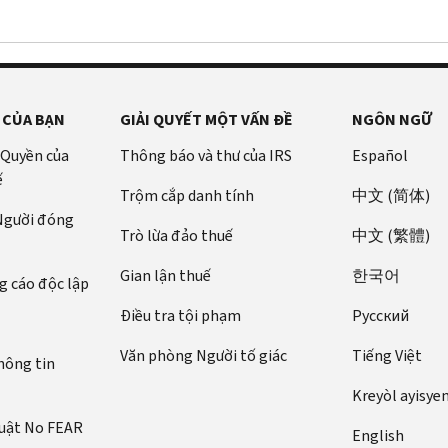
 CỦA BẠN
GIẢI QUYẾT MỘT VẤN ĐỀ
NGÔN NGỮ
 Quyền của
Thông báo và thư của IRS
Español
ế
Trộm cắp danh tính
中文 (简体)
 Người đóng
Trò lừa đảo thuế
中文 (繁體)
Gian lận thuế
한국어
 cáo độc lập
Điều tra tội phạm
Pусский
Văn phòng Người tố giác
Tiếng Việt
hông tin
Kreyòl ayisye
luật No FEAR
English