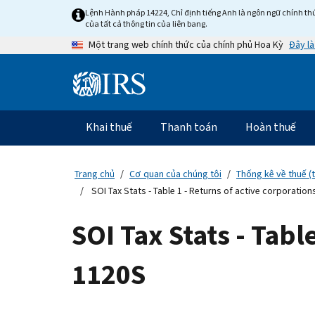
Skip
Lệnh Hành pháp 14224, Chỉ định tiếng Anh là ngôn ngữ chính thứ
to
của tất cả thông tin của liên bang.
main
Đây là
Một trang web chính thức của chính phủ Hoa Kỳ
content
Information
Menu
Khai thuế
Thanh toán
Hoàn thuế
Điều
hướng
chính
Trang chủ
Cơ quan của chúng tôi
Thống kê về thuế (
SOI Tax Stats - Table 1 - Returns of active corporatio
SOI Tax Stats - Tabl
1120S