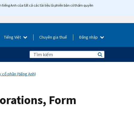
tiếng Anh của tất cả các tài liệu là phiên bản có thẩm quyền
Tiếng Việt
Chuyên gia thuế
Đăng nhập
 cổ phần (tiếng Anh)
rporations, Form