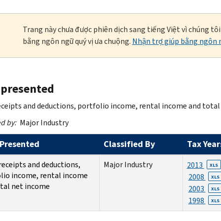
Trang này chưa được phiên dịch sang tiếng Việt vì chúng tô
bằng ngôn ngữ quý vị ưa chuộng.
Nhận trợ giúp bằng ngôn n
 presented
eceipts and deductions, portfolio income, rental income and tota
ed by:
Major Industry
Presented
Classified By
Tax Year
receipts and deductions,
Major Industry
2013
XLS
lio income, rental income
2008
XLS
tal net income
2003
XLS
1998
XLS