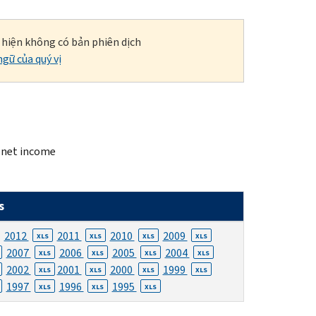
i hiện không có bản phiên dịch
gữ của quý vị
l net income
s
2012
2011
2010
2009
XLS
XLS
XLS
XLS
2007
2006
2005
2004
XLS
XLS
XLS
XLS
2002
2001
2000
1999
XLS
XLS
XLS
XLS
1997
1996
1995
XLS
XLS
XLS