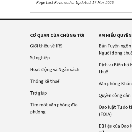
Page Last Reviewed or Updated: 17-Mar-2026
CƠ QUAN CỦA CHÚNG TÔI
AM HIỂU QUYỀN
Giới thiệu về IRS
Bản Tuyên ngôn
Người đóng thu
Sự nghiệp
Dịch vụ Biện hộ
Hoạt động và Ngân sách
thuế
Thống kê thuế
Văn phòng Kháng
Trợ giúp
Quyền công dân
Tìm một văn phòng địa
Đạo luật Tự do t
phương
(FOIA)
Dữ liệu của Đạo 