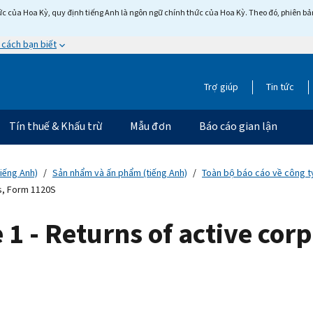
c của Hoa Kỳ, quy định tiếng Anh là ngôn ngữ chính thức của Hoa Kỳ. Theo đó, phiên bản 
 cách bạn biết
Trợ giúp
Tin tức
Tín thuế & Khấu trừ
Mẫu đơn
Báo cáo gian lận
tiếng Anh)
Sản nhẩm và ấn phẩm (tiếng Anh)
Toàn bộ báo cáo về công ty
ns, Form 1120S
e 1 - Returns of active co