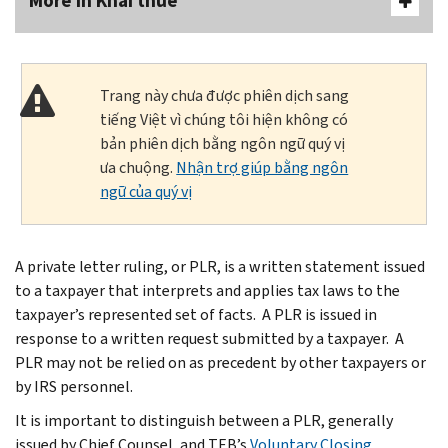
More In Khai thuế
Trang này chưa được phiên dịch sang
tiếng Việt vì chúng tôi hiện không có
bản phiên dịch bằng ngôn ngữ quý vị
ưa chuộng.
Nhận trợ giúp bằng ngôn
ngữ của quý vị
A private letter ruling, or PLR, is a written statement issued
to a taxpayer that interprets and applies tax laws to the
taxpayer’s represented set of facts. A PLR is issued in
response to a written request submitted by a taxpayer. A
PLR may not be relied on as precedent by other taxpayers or
by IRS personnel.
It is important to distinguish between a PLR, generally
issued by Chief Counsel, and TEB’s
Voluntary Closing