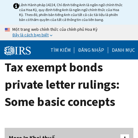
Skip
Lệnh Hành pháp 14224, Chỉ định tiếng Anh là ngôn ngữ chính thức
của Hoa Kỳ, quy định tiếng Anh là ngôn ngữ chính thức của Hoa
to
Kỳ. Theo đó, phiên bản tiếng Anh của tất cả các tài liệu là phiên
main
bản có thẩm quyền của tất cả thông tin của liên bang.
content
Một trang web chính thức của chính phủ Hoa Kỳ
Đây là cách bạn biết
TÌM KIẾM
ĐĂNG NHẬP
DANH MỤC
Tax exempt bonds
private letter rulings:
Some basic concepts