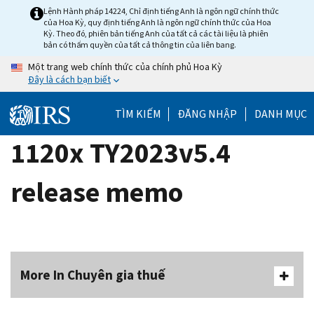
Skip
Lệnh Hành pháp 14224, Chỉ định tiếng Anh là ngôn ngữ chính thức
của Hoa Kỳ, quy định tiếng Anh là ngôn ngữ chính thức của Hoa
to
Kỳ. Theo đó, phiên bản tiếng Anh của tất cả các tài liệu là phiên
main
bản có thẩm quyền của tất cả thông tin của liên bang.
content
Một trang web chính thức của chính phủ Hoa Kỳ
Đây là cách bạn biết
TÌM KIẾM
ĐĂNG NHẬP
DANH MỤC
1120x TY2023v5.4
release memo
More In Chuyên gia thuế