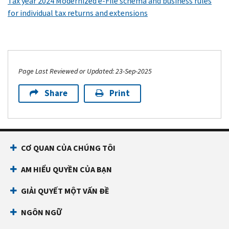
Tax year 2024 Modernized e-File schema and business rules
for individual tax returns and extensions
Page Last Reviewed or Updated: 23-Sep-2025
Share
Print
CƠ QUAN CỦA CHÚNG TÔI
AM HIỂU QUYỀN CỦA BẠN
GIẢI QUYẾT MỘT VẤN ĐỀ
NGÔN NGỮ