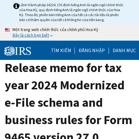
Skip
Lệnh Hành pháp 14224, Chỉ định tiếng Anh là ngôn ngữ chính thức
của Hoa Kỳ, quy định tiếng Anh là ngôn ngữ chính thức của Hoa
to
Kỳ. Theo đó, phiên bản tiếng Anh của tất cả các tài liệu là phiên
main
bản có thẩm quyền của tất cả thông tin của liên bang.
content
Một trang web chính thức của chính phủ Hoa Kỳ
Đây là cách bạn biết
TÌM KIẾM
ĐĂNG NHẬP
DANH MỤC
Release memo for tax
year 2024 Modernized
e-File schema and
business rules for Form
9465 version 27.0