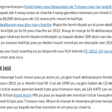
 ogmantasyon
Kredi Swen pou Depandan ak Timoun nan (an anglè
apab ale travay oswa al chache travay gendwa resevwa yon kredi ta
 $8,000 dola pou de (2) oswa plis moun ki kalifye.
dediksyon pou don nan charite
: Majorite kontribyab yo ki pran de
d ki elijib yo te fè pou charite an 2021. Koup ki marye ki fè dekla
ajan likid epi kontribyab endividyèl yo kapab dedwi 300 dola nan don
d yo souvan kalifye pou yo dedwi tount montan an okonplè nan 202
ay sou tout avantaj sa yo disponib sou fich teknik
FS-2022-10 (an a
man ane sa a.
 itil
ankouraje tout moun pou yo asire yo, yo gen tout deklarasyon fen
syon 2021 yo a. Akote tout W-2 yo ak 1099 yo, sa gen ladan de (2) 
total avans peman kredi taks pou tiimoun nan, ak Lèt 6475 (an
 itilize
Kont Anliy
IRS
yo pou yo kapab wè montan total twazyè
redi Enpo pou Timoun nan. Moun ki marye ki resevwa pèman konj
an pou yo kapab verifye montan ki vin pou yo chak la.