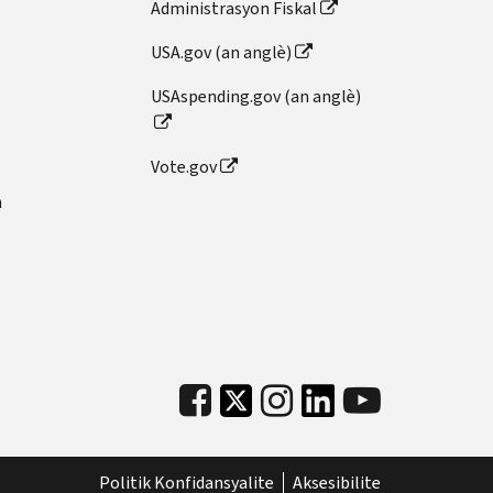
Administrasyon Fiskal
USA.gov (an anglè)
USAspending.gov (an anglè)
Vote.gov
n
Politik Konfidansyalite
Aksesibilite