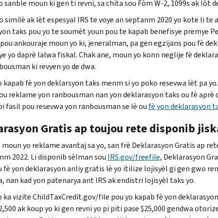
o sanble moun ki gen ti revni, sa chita sou Fòm W-2, 1099s ak lòt 
o similè ak lèt espesyal
IRS
te voye an septanm 2020 yo kote li te
yon taks pou yo te soumèt youn pou te kapab benefisye premye Pe
 pou ankouraje moun yo ki, jeneralman, pa gen egzijans pou fè de
ye yo daprè lalwa fiskal. Chak ane, moun yo konn neglije fè dekl
bousman ki revyen yo de dwa.
 kapab fè yon deklarsyon taks menm si yo poko resevwa lèt pa yo
ou reklame yon ranbousman nan yon deklarasyon taks ou fè aprè dat l
 pi fasil pou resevwa yon ranbousman se lè ou
fè yon deklarasyon t
arasyon Gratis ap toujou rete disponib ji
 moun yo reklame avantaj sa yo, san frè Deklarasyon Gratis ap ret
nm 2022. Li disponib sèlman sou
IRS.gov/freefile
, Deklarasyon Gra
u fè yon deklarasyon anliy gratis lè yo itilize lojisyèl gi gen gwo r
la, nan kad yon patenarya ant
IRS
ak endistri lojisyèl taks yo.
 ka vizite
ChildTaxCredit.gov/file
pou yo kapab fè yon deklarasyon e
2,500 ak koup yo ki gen revni yo pi piti pase $25,000 gendwa otori