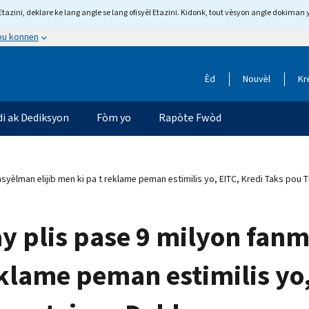
tazini, deklare ke lang angle se lang ofisyèl Etazini. Kidonk, tout vèsyon angle dokiman 
 ou konnen
Èd
Nouvèl
Kr
di ak Dediksyon
Fòm yo
Rapòte Fwòd
nsyèlman elijib men ki pa t reklame peman estimilis yo, EITC, Kredi Taks pou 
bay plis pase 9 milyon fan
reklame peman estimilis yo