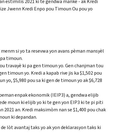
 estimilis 2021 ki te gendwa manke - ak Kredi
ilize Jwenn Kredi Enpo pou Timoun Ou pou yo
 a, menm si yo ta resevwa yon avans pèman mansyèl
 pa timoun.
ou travayè ki pa gen timoun yo. Gen chanjman tou
gen timoun yo. Kredi a kapab rive jis ka $1,502 pou
oun yo, $5,980 pou sa ki gen de timoun yo ak $6,728
h peman enpak ekonomik (
IEIP3
) a, gendwa elijib
 ede moun ki elijib yo ki te gen yon
EIP3
ki te pi piti
 an 2021 an. Kredi maksimòm nan se $1,400 pou chak
nmoun ki depandan.
de lòt avantaj taks yo ak yon deklarasyon taks ki