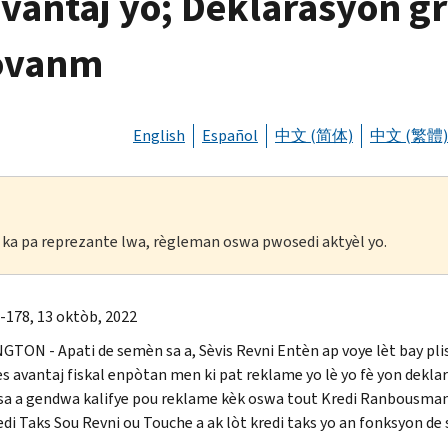
vantaj yo; Deklarasyon gra
novanm
English
Español
中文 (简体)
中文 (繁體)
li ka pa reprezante lwa, règleman oswa pwosedi aktyèl yo.
-178, 13 oktòb, 2022
NGTON
- Apati de semèn sa a, Sèvis Revni Entèn ap voye lèt bay pli
ès avantaj fiskal enpòtan men ki pat reklame yo lè yo fè yon dekla
a a gendwa kalifye pou reklame kèk oswa tout Kredi Ranbousman
edi Taks Sou Revni ou Touche a ak lòt kredi taks yo an fonksyon de