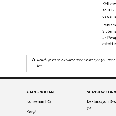
Kèlkesw
zouti ki
oswa na
Reklame
Siplema
ak Pwog
estati 
Nouvèl yo ka pa aktyalize apre piblikasyon yo. Tanpri
lan.
AJANS NOU AN
SE POU W KONN
Konsènan IRS
Deklarasyon Dw
yo
Karyè