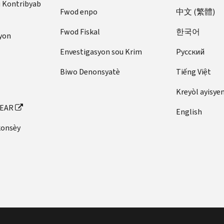
u Kontribyab
Fwod enpo
中文 (繁體)
Fwod Fiskal
한국어
yon
Envestigasyon sou Krim
Pусский
Biwo Denonsyatè
Tiếng Việt
Kreyòl ayisye
FEAR
English
konsèy