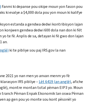
)
Fanmi ki depanse pou okipe moun yon fason pou
ks ki evalye a $4,000 dola pou yon moun ki kalifye
diksyon estanda a gendwa dedwi kontribisyon lajan
rasyon konjwen gendwa dedwi 600 dola nan don ki fèt
 yo te fè. Anplis de sa, detayan ki fè gwo don lajan
1 an.
nglè)
ki te pibliye sou paj
IRS.gov
la nan
dane 2021 yo nan men yo anvan menm yo fè
deklarasyon
IRS
pibliye –
Lèt 6419 (an anglè)
, afiche
 anglè), montre montan total pèman
EIP3
yo. Moun
m tranch Pèman Enpak Ekonomik lan oswa Pèman
wen ap gen pou yo monte sou kont pèsonèl yo