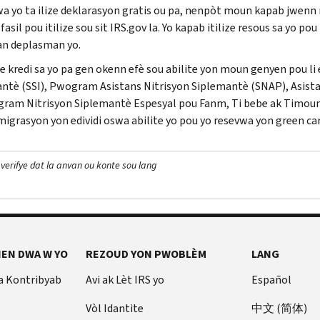
a yo ta ilize deklarasyon gratis ou pa, nenpòt moun kapab jwenn r
 fasil pou itilize sou sit
IRS.gov
la. Yo kapab itilize resous sa yo po
n deplasman yo.
 kredi sa yo pa gen okenn efè sou abilite yon moun genyen pou li e
ntè (
SSI
), Pwogram Asistans Nitrisyon Siplemantè (
SNAP
), Asis
ram Nitrisyon Siplemantè Espesyal pou Fanm, Ti bebe ak Timoun
imigrasyon yon edividi oswa abilite yo pou yo resevwa yon green c
 verifye dat la anvan ou konte sou lang
EN DWA W YO
REZOUD YON PWOBLÈM
LANG
a Kontribyab
Avi ak Lèt IRS yo
Español
Vòl Idantite
中文 (简体)