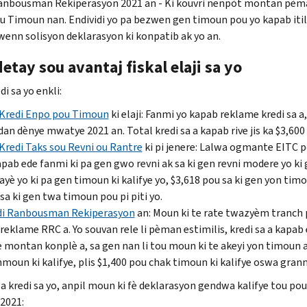
anbousman Rekiperasyon 2021 an - Ki kouvri nenpòt montan pèman
u Timoun nan. Endividi yo pa bezwen gen timoun pou yo kapab it
wenn solisyon deklarasyon ki konpatib ak yo an.
detay sou avantaj fiskal elaji sa yo
i sa yo enkli:
Kredi Enpo pou Timoun
ki elaji: Fanmi yo kapab reklame kredi sa
an dènye mwatye 2021 an. Total kredi sa a kapab rive jis ka $3,600
Kredi Taks sou Revni ou Rantre
ki pi jenere: Lalwa ogmante
EITC
p
apab ede fanmi ki pa gen gwo revni ak sa ki gen revni modere yo ki 
ayè yo ki pa gen timoun ki kalifye yo, $3,618 pou sa ki gen yon tim
sa ki gen twa timoun pou pi piti yo.
di Ranbousman Rekiperasyon
an: Moun ki te rate twazyèm tranc
 reklame
RRC
a. Yo souvan rele li pèman estimilis, kredi sa a kapab
 montan konplè a, sa gen nan li tou moun ki te akeyi yon timoun
moun ki kalifye, plis $1,400 pou chak timoun ki kalifye oswa gra
a kredi sa yo, anpil moun ki fè deklarasyon gendwa kalifye tou pou 
 2021: