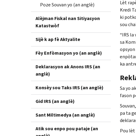
Lèt rapè
Poze Souvan yo (an anglè)
Kredi T
ki potk
Alèjman Fiskal nan Sitiyasyon
sou chak
Katastwòf
“
IRS
la 
Sijè k ap fè Aktyalite
sa Kom
opsyon 
Fèy Enfòmasyon yo (an anglè)
enpòtan
ka antr
Deklarasyon ak Anons IRS (an
anglè)
Rekl
Konsèy sou Taks IRS (an anglè)
Sa yo ak
fason p
Gid IRS (an anglè)
Souvan,
pa ta g
Sant Miltimedya (an anglè)
deklara
Atik sou enpo pou pataje (an
Pou lèt 
anglè)