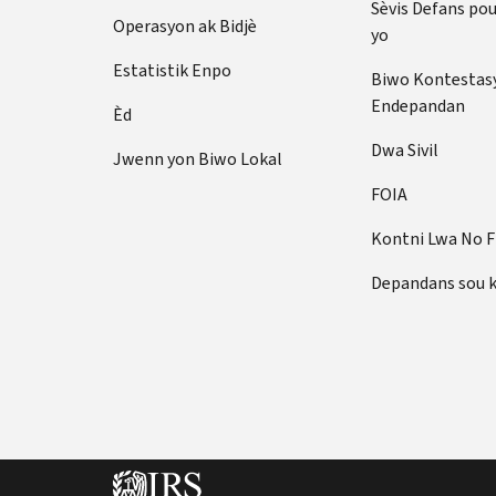
Sèvis Defans po
Operasyon ak Bidjè
yo
Estatistik Enpo
Biwo Kontestas
Endepandan
Èd
Dwa Sivil
Jwenn yon Biwo Lokal
FOIA
Kontni Lwa No 
Depandans sou 