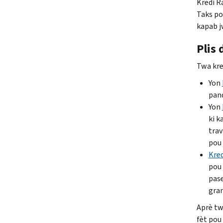
Kredi R
Taks po
kapab j
Plis 
Twa kred
Yon
pand
Yon
ki k
trav
pou 
Kre
pou
pase
gran
Aprè tw
fèt pou