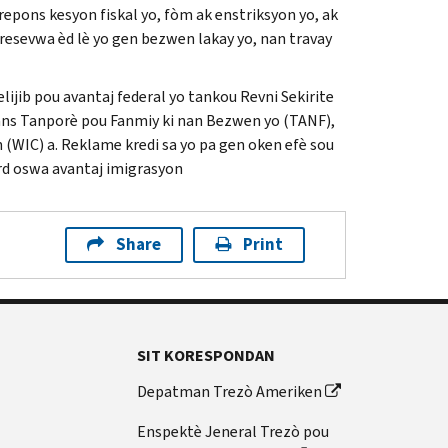
epons kesyon fiskal yo, fòm ak enstriksyon yo, ak
u resevwa èd lè yo gen bezwen lakay yo, nan travay
lijib pou avantaj federal yo tankou Revni Sekirite
tans Tanporè pou Fanmiy ki nan Bezwen yo (
TANF
),
 (
WIC
) a. Reklame kredi sa yo pa gen oken efè sou
ard oswa avantaj imigrasyon
Share
Print
SIT KORESPONDAN
Depatman Trezò Ameriken
Enspektè Jeneral Trezò pou