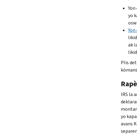
Yon
yo k
oswa
Yon 
liki
ak l
liki
Plis det
kòmans
Rapèl
IRS
la 
deklara
montan 
yo kapab
avans K
separem