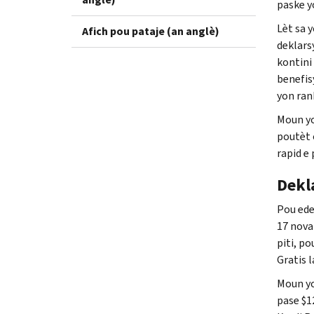
paske y
Lèt sa y
Afich pou pataje (an anglè)
deklars
kontini
benefis
yon ran
Moun yo
poutèt 
rapid e
Dekl
Pou ede
17 nova
piti, po
Gratis 
Moun yo
pase $1