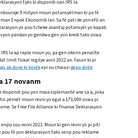
deklarasyon tyès ki disponib nan
IRS
la.
 ankouraje 9 milyon moun potansyèlman ki pa fè
man Enpak Ekonomik lan. Sa fè pati de yon efò an
klarasyon yo pou tcheke avantaj potansyèl yo kapab
arasyon pandan yo gendwa gen yon kredi taks oswa
.
IRS
la ap raple moun yo, pa gen okenn penalite
imit fiskal regilye avril 2022 an. Fason ki pi
aks ak done ki kòrèk
epi ou chwazi
depo dirèk
.
ska 17 novanm
e disponib pou yon mwa siplemantè ane sa a, jiska
tis pèmèt moun revni yo egal a $73,000 oswa pi
enome. Se
Free File
Alliance ki finanse Deklarasyon
npo sou revni 2021. Moun ki gen revni yo pi piti
ze pou fè yon deklarasyon taks senp pou reklame