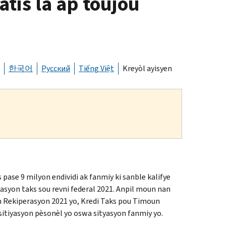
tis la ap toujou
한국어
Русский
Tiếng Việt
Kreyòl ayisyen
s pase 9 milyon endividi ak fanmiy ki sanble kalifye
rasyon taks sou revni federal 2021. Anpil moun nan
 Rekiperasyon 2021 yo, Kredi Taks pou Timoun
 sitiyasyon pèsonèl yo oswa sityasyon fanmiy yo.