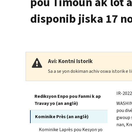
pou Timoun ak lòt a
disponib jiska 17 
Avi: Kontni Istorik
Sa a se yon dokiman achiv oswa istorik e 
IR
-2022
Rediksyon Enpo pou Fanmi k ap
Travay yo (an anglè)
WASHI
pou div
Kominike Près (an anglè)
gwoup s
nan, Kr
Kominike Laprès pou Kesyon yo