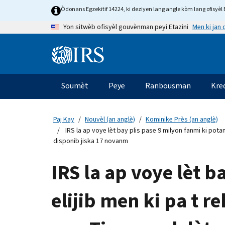
Skip
Òdonans Egzekitif 14224, ki deziyen lang angle kòm lang ofisyèl E
to
Men ki jan
Yon sitwèb ofisyèl gouvènman peyi Etazini
main
content
Information
Menu
Soumèt
Peye
Ranbousman
Kre
Navigasyon
prensipal
Paj Kay
Nouvèl (an anglè)
Kominike Près (an anglè)
IRS la ap voye lèt bay plis pase 9 milyon fanmi ki pota
disponib jiska 17 novanm
IRS la ap voye lèt 
elijib men ki pa t 