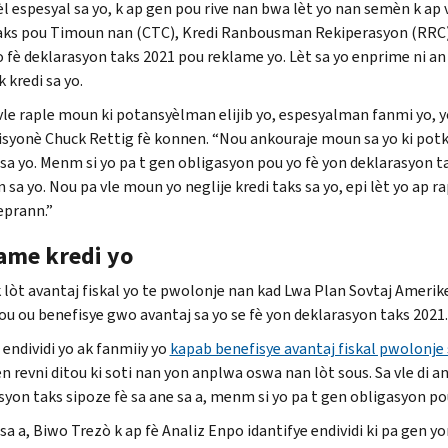
l espesyal sa yo, k ap gen pou rive nan bwa lèt yo nan semèn k ap v
aks pou Timoun nan (
CTC
), Kredi Ranbousman Rekiperasyon (
RRC
o fè deklarasyon taks 2021 pou reklame yo. Lèt sa yo enprime ni an 
 kredi sa yo.
vle raple moun ki potansyèlman elijib yo, espesyalman fanmi yo, y
isyonè
Chuck Rettig
fè konnen. “Nou ankouraje moun sa yo ki potko
sa yo. Menm si yo pa t gen obligasyon pou yo fè yon deklarasyon ta
 sa yo. Nou pa vle moun yo neglije kredi taks sa yo, epi lèt yo ap 
eprann.”
ame kredi yo
 lòt avantaj fiskal yo te pwolonje nan kad Lwa Plan Sovtaj Ameriken
ou ou benefisye gwo avantaj sa yo se fè yon deklarasyon taks 2021.
 endividi yo ak fanmiiy yo
kapab benefisye avantaj fiskal pwolonje 
en revni ditou ki soti nan yon anplwa oswa nan lòt sous. Sa vle di 
syon taks sipoze fè sa ane sa a, menm si yo pa t gen obligasyon pou
sa a, Biwo Trezò k ap fè Analiz Enpo idantifye endividi ki pa gen y