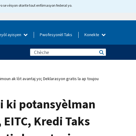
yo se vèsyon otorite tout enfòmasyon federal yo.
eyòl ayisyen
Pwofesyonèl Taks
Konekte
Timoun ak lòt avantaj yo; Deklarasyon gratis la ap toujou
mi ki potansyèlman
, EITC, Kredi Taks