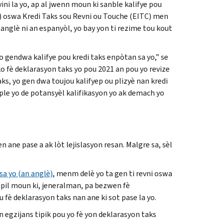
ini la yo, ap al jwenn moun ki sanble kalifye pou
) oswa Kredi Taks sou Revni ou Touche (
EITC
) men
anglè ni an espanyòl, yo bay yon ti rezime tou kout
o gendwa kalifye pou kredi taks enpòtan sa yo,” se
 fè deklarasyon taks yo pou 2021 an pou yo revize
ks, yo gen dwa toujou kalifyep ou plizyè nan kredi
raple yo de potansyèl kalifikasyon yo ak demach yo
 ane pase a ak lòt lejislasyon resan. Malgre sa, sèl
sa yo (an anglè)
, menm delè yo ta gen ti revni oswa
anpil moun ki, jeneralman, pa bezwen fè
 fè deklarasyon taks nan ane ki sot pase la yo.
on egzijans tipik pou yo fè yon deklarasyon taks