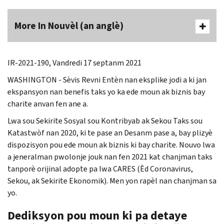
More In Nouvèl (an anglè)
IR-2021-190, Vandredi 17 septanm 2021
WASHINGTON - Sèvis Revni Entèn nan eksplike jodi a ki jan
ekspansyon nan benefis taks yo ka ede moun ak biznis bay
charite anvan fen ane a.
Lwa sou Sekirite Sosyal sou Kontribyab ak Sekou Taks sou
Katastwòf nan 2020, ki te pase an Desanm pase a, bay plizyè
dispozisyon pou ede moun ak biznis ki bay charite. Nouvo lwa
a jeneralman pwolonje jouk nan fen 2021 kat chanjman taks
tanporè orijinal adopte pa lwa CARES (Èd Coronavirus,
Sekou, ak Sekirite Ekonomik). Men yon rapèl nan chanjman sa
yo.
Dediksyon pou moun ki pa detaye