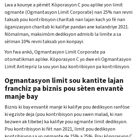
Lwa a kounye a pèmèt Kòporasyon C pou aplike yon limit
ogmante (Ogmantasyon Limit Corporate) nan 25% nan revni
taksab pou kontribisyon charitab nan lajan kach yo fè nan
òganizasyon charitab ki kalifye pandan ane kalandriye 2021.
Nòmalman, maksimòm dediksyon admisib la limite a sa
sèlman 10% revni taksab yon konpayi.
Yon fwa ankò, Ogmantasyon Limit Corporate pa
otomatikman aplike. Kòporasyon C yo dwe eli Ogmantasyon
Limit Antrepriz la sou yon baz kontribisyon pa kontribisyon.
Ogmantasyon limit sou kantite lajan
franchiz pa biznis pou sèten envantè
manje bay
Biznis ki bay envantè manje ki kalifye pou dediksyon ranfòse
ki egziste deja (pou kontribisyon pou swen malad, ki nan
bezwen ak tibebe) ka kalifye pou ogmante limit dediksyon.
Pou kontribisyon ki fèt nan 2021, limit pou dediksyon
kontribisyon sa yo ogmante de 15% a 25%. Pou kòporasyon C