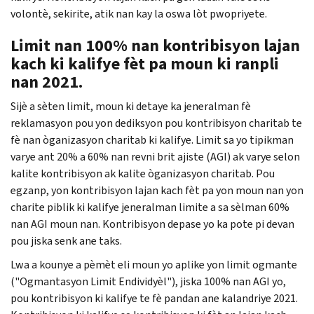
volontè, sekirite, atik nan kay la oswa lòt pwopriyete.
Limit nan 100% nan kontribisyon lajan
kach ki kalifye fèt pa moun ki ranpli
nan 2021.
Sijè a sèten limit, moun ki detaye ka jeneralman fè
reklamasyon pou yon dediksyon pou kontribisyon charitab te
fè nan òganizasyon charitab ki kalifye. Limit sa yo tipikman
varye ant 20% a 60% nan revni brit ajiste (AGI) ak varye selon
kalite kontribisyon ak kalite òganizasyon charitab. Pou
egzanp, yon kontribisyon lajan kach fèt pa yon moun nan yon
charite piblik ki kalifye jeneralman limite a sa sèlman 60%
nan AGI moun nan. Kontribisyon depase yo ka pote pi devan
pou jiska senk ane taks.
Lwa a kounye a pèmèt eli moun yo aplike yon limit ogmante
("Ogmantasyon Limit Endividyèl"), jiska 100% nan AGI yo,
pou kontribisyon ki kalifye te fè pandan ane kalandriye 2021.