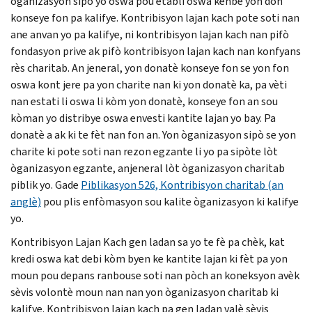
òganizasyon sipò yo oswa pou etabli oswa kenbe yon don
konseye fon pa kalifye. Kontribisyon lajan kach pote soti nan
ane anvan yo pa kalifye, ni kontribisyon lajan kach nan pifò
fondasyon prive ak pifò kontribisyon lajan kach nan konfyans
rès charitab. An jeneral, yon donatè konseye fon se yon fon
oswa kont jere pa yon charite nan ki yon donatè ka, pa vèti
nan estati li oswa li kòm yon donatè, konseye fon an sou
kòman yo distribye oswa envesti kantite lajan yo bay. Pa
donatè a ak ki te fèt nan fon an. Yon òganizasyon sipò se yon
charite ki pote soti nan rezon egzante li yo pa sipòte lòt
òganizasyon egzante, anjeneral lòt òganizasyon charitab
piblik yo. Gade
Piblikasyon 526, Kontribisyon charitab (an
anglè)
pou plis enfòmasyon sou kalite òganizasyon ki kalifye
yo.
Kontribisyon Lajan Kach gen ladan sa yo te fè pa chèk, kat
kredi oswa kat debi kòm byen ke kantite lajan ki fèt pa yon
moun pou depans ranbouse soti nan pòch an koneksyon avèk
sèvis volontè moun nan nan yon òganizasyon charitab ki
kalifye. Kontribisyon lajan kach pa gen ladan valè sèvis