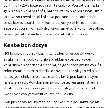
yo, limit la 25% baze sou revni taksab yo. Pou lòt biznis, ki
gen ladan pwopriyetè sèl, patenarya, ak S kòporasyon, limit
la baze sou revni total total yo pou ane a nan tout echanj
oswa biznis ki soti nan ki kontribisyon yo te fè. Yon metòd
espesyal pou enfòmatik dediksyon amelyore kontinye aplike,
menm jan ak estanda kalite manje ak lòt kondisyon.
Kenbe bon dosye
IRS la raple moun ak biznis ke règleman espesyal dosye
aplike nan nenpòt kontribyab reklame yon dediksyon
kontribisyon charitab Anjeneral, sa gen ladan jwenn yon lèt
rekonesans nan men charite a anvan ou ranpli yon retou epi
kenbe yon chèk anile oswa resi kat kredi pou kontribisyon
nan lajan kach. Pou don nan pwopriyete, règ anrejistreman
anplis aplike, epi yo ka gen ladan ranpli yon Fòm 8283 ak
jwenn yon evalyasyon ki kalifye nan kèk ka.
Pou plis detay sou kòman pou aplike limit pousantaj yo ak
yon deskripsyon règleman pou kenbe dosye pou pwouve kado