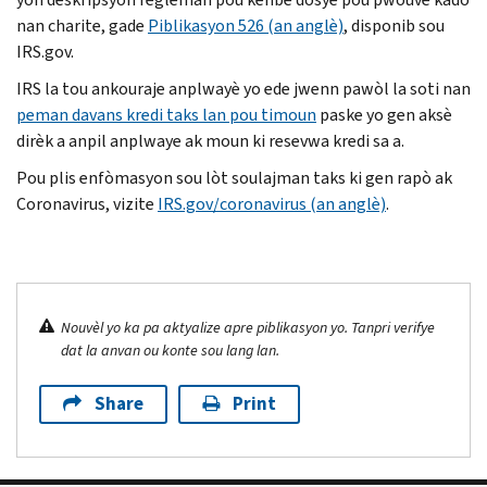
nan charite, gade
Piblikasyon 526 (an anglè)
, disponib sou
IRS.gov.
IRS la tou ankouraje anplwayè yo ede jwenn pawòl la soti nan
peman davans kredi taks lan pou timoun
paske yo gen aksè
dirèk a anpil anplwaye ak moun ki resevwa kredi sa a.
Pou plis enfòmasyon sou lòt soulajman taks ki gen rapò ak
Coronavirus, vizite
IRS.gov/coronavirus (an anglè)
.
Nouvèl yo ka pa aktyalize apre piblikasyon yo. Tanpri verifye
dat la anvan ou konte sou lang lan.
Share
Print