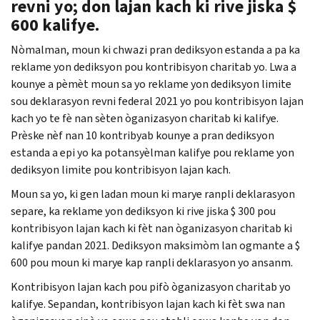
revni yo; don lajan kach ki rive jiska $
600 kalifye.
Nòmalman, moun ki chwazi pran dediksyon estanda a pa ka
reklame yon dediksyon pou kontribisyon charitab yo. Lwa a
kounye a pèmèt moun sa yo reklame yon dediksyon limite
sou deklarasyon revni federal 2021 yo pou kontribisyon lajan
kach yo te fè nan sèten òganizasyon charitab ki kalifye.
Prèske nèf nan 10 kontribyab kounye a pran dediksyon
estanda a epi yo ka potansyèlman kalifye pou reklame yon
dediksyon limite pou kontribisyon lajan kach.
Moun sa yo, ki gen ladan moun ki marye ranpli deklarasyon
separe, ka reklame yon dediksyon ki rive jiska $ 300 pou
kontribisyon lajan kach ki fèt nan òganizasyon charitab ki
kalifye pandan 2021. Dediksyon maksimòm lan ogmante a $
600 pou moun ki marye kap ranpli deklarasyon yo ansanm.
Kontribisyon lajan kach pou pifò òganizasyon charitab yo
kalifye. Sepandan, kontribisyon lajan kach ki fèt swa nan