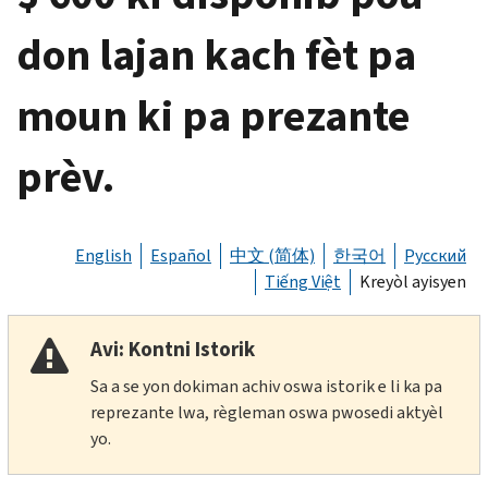
don lajan kach fèt pa
moun ki pa prezante
prèv.
English
Español
中文 (简体)
한국어
Русский
Tiếng Việt
Kreyòl ayisyen
Avi: Kontni Istorik
Sa a se yon dokiman achiv oswa istorik e li ka pa
reprezante lwa, règleman oswa pwosedi aktyèl
yo.