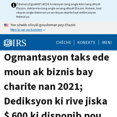
Skip
Òdonans Egzekitif 14224, ki deziyen lang angle kòm lang ofisyèl
Etazini, deklare ke lang angle se lang ofisyèl Etazini. Kidonk, tout
to
vèsyon angle dokiman yo se vèsyon otorite tout enfòmasyon
main
federal yo.
content
Yon sitwèb ofisyèl gouvènman peyi Etazini
Men ki jan ou konnen
CHÈCHE
KONEKTE
MENI
Ogmantasyon taks ede
moun ak biznis bay
charite nan 2021;
Dediksyon ki rive jiska
$ 600 ki disponib pou