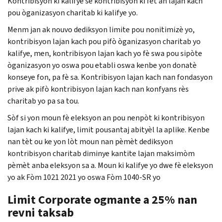
Kontribisyon ki kalifye se kontribisyon ki fèt an lajan kach
pou òganizasyon charitab ki kalifye yo.
Menm jan ak nouvo dediksyon limite pou nonitimizè yo,
kontribisyon lajan kach pou pifò òganizasyon charitab yo
kalifye, men, kontribisyon lajan kach yo fè swa pou sipòte
òganizasyon yo oswa pou etabli oswa kenbe yon donatè
konseye fon, pa fè sa. Kontribisyon lajan kach nan fondasyon
prive ak pifò kontribisyon lajan kach nan konfyans rès
charitab yo pa sa tou.
Sòf si yon moun fè eleksyon an pou nenpòt ki kontribisyon
lajan kach ki kalifye, limit pousantaj abityèl la aplike. Kenbe
nan tèt ou ke yon lòt moun nan pèmèt dediksyon
kontribisyon charitab diminye kantite lajan maksimòm
pèmèt anba eleksyon sa a. Moun ki kalifye yo dwe fè eleksyon
yo ak Fòm 1021 2021 yo oswa Fòm 1040-SR yo
Limit Corporate ogmante a 25% nan
revni taksab