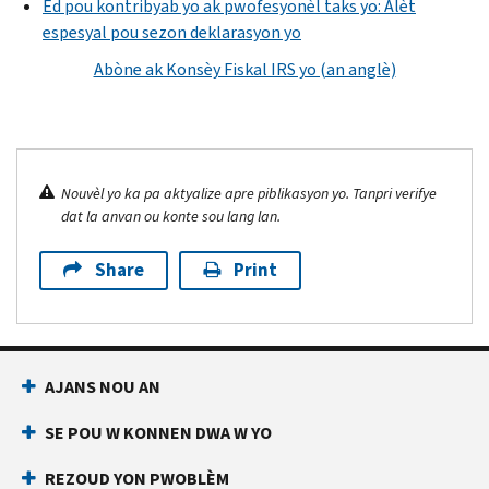
Èd pou kontribyab yo ak pwofesyonèl taks yo: Alèt
espesyal pou sezon deklarasyon yo
Abòne ak Konsèy Fiskal IRS yo (an anglè)
Nouvèl yo ka pa aktyalize apre piblikasyon yo. Tanpri verifye
dat la anvan ou konte sou lang lan.
Share
Print
AJANS NOU AN
SE POU W KONNEN DWA W YO
REZOUD YON PWOBLÈM