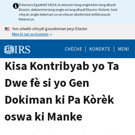
Skip
Òdonans Egzekitif 14224, ki deziyen lang angle kòm lang ofisyèl
Etazini, deklare ke lang angle se lang ofisyèl Etazini. Kidonk, tout
to
vèsyon angle dokiman yo se vèsyon otorite tout enfòmasyon
main
federal yo.
content
Yon sitwèb ofisyèl gouvènman peyi Etazini
Men ki jan ou konnen
CHÈCHE
KONEKTE
MENI
Kisa Kontribyab yo Ta
Dwe fè si yo Gen
Dokiman ki Pa Kòrèk
oswa ki Manke