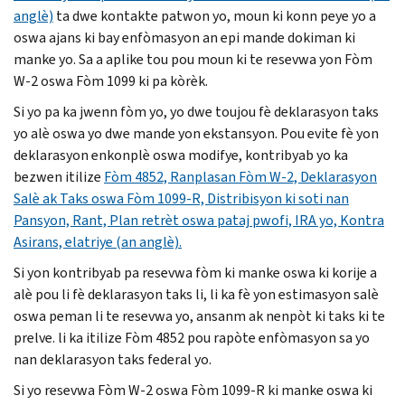
anglè)
ta dwe kontakte patwon yo, moun ki konn peye yo a
oswa ajans ki bay enfòmasyon an epi mande dokiman ki
manke yo. Sa a aplike tou pou moun ki te resevwa yon Fòm
W-2 oswa Fòm 1099 ki pa kòrèk.
Si yo pa ka jwenn fòm yo, yo dwe toujou fè deklarasyon taks
yo alè oswa yo dwe mande yon ekstansyon. Pou evite fè yon
deklarasyon enkonplè oswa modifye, kontribyab yo ka
bezwen itilize
Fòm 4852, Ranplasan Fòm W-2, Deklarasyon
Salè ak Taks oswa Fòm 1099-R, Distribisyon ki soti nan
Pansyon, Rant, Plan retrèt oswa pataj pwofi, IRA yo, Kontra
Asirans, elatriye (an anglè).
Si yon kontribyab pa resevwa fòm ki manke oswa ki korije a
alè pou li fè deklarasyon taks li, li ka fè yon estimasyon salè
oswa peman li te resevwa yo, ansanm ak nenpòt ki taks ki te
prelve. li ka itilize Fòm 4852 pou rapòte enfòmasyon sa yo
nan deklarasyon taks federal yo.
Si yo resevwa Fòm W-2 oswa Fòm 1099-R ki manke oswa ki