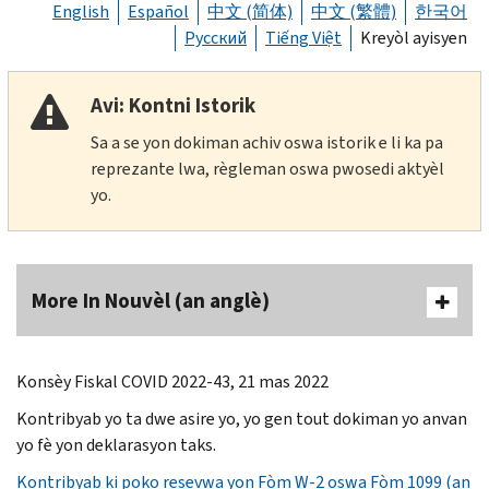
English
Español
中文 (简体)
中文 (繁體)
한국어
Русский
Tiếng Việt
Kreyòl ayisyen
Avi: Kontni Istorik
Sa a se yon dokiman achiv oswa istorik e li ka pa
reprezante lwa, règleman oswa pwosedi aktyèl
yo.
More In Nouvèl (an anglè)
Konsèy Fiskal COVID 2022-43, 21 mas 2022
Kontribyab yo ta dwe asire yo, yo gen tout dokiman yo anvan
yo fè yon deklarasyon taks.
Kontribyab ki poko resevwa yon Fòm W-2 oswa Fòm 1099 (an