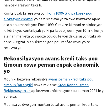
nan deklarasyon taks li.
Kontribyab ki resevwa yon
Fòm 1099-G ki pa kòrèk pou
alokasyon chomaj
yo pa t resevwa yo ta dwe kontakte ajans
eta a pou mande yon Fòm 1099-G revize ki montre alokasyon
ki kòrèk yo. Kontribyab yo ki pa kapab jwenn yon fòm ki korije
alè nan men eta yo sipoze toujou fè yon deklarasyon taks ak
done ki egzat, y ap sèlman gen pou rapòte revni yo te
resevwa yo.
Rekonsilyasyon avans kredi taks pou
timoun oswa peman enpak ekonomik
yo
Moun ki bezwen rekonsilye
avans pèman kredi taks pou
timoun (an anglè)
oswa reklame
Kredi Ranbousman
Rekiperasyon an
ap bezwen enfòmasyon sou peman 2021 lè y
ap fè sa.
Moun sa yo dwe gen montan total avans peman kredi taks