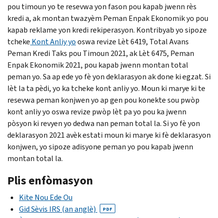
pou timoun yo te resevwa yon fason pou kapab jwenn rès
kredi a, ak montan twazyèm Peman Enpak Ekonomik yo pou
kapab reklame yon kredi rekiperasyon. Kontribyab yo sipoze
tcheke
Kont Anliy yo
oswa revize Lèt 6419, Total Avans
Peman Kredi Taks pou Timoun 2021, ak Lèt 6475, Peman
Enpak Ekonomik 2021, pou kapab jwenn montan total
peman yo. Sa ap ede yo fè yon deklarasyon ak done ki egzat. Si
lèt la ta pèdi, yo ka tcheke kont anliy yo. Moun ki marye ki te
resevwa peman konjwen yo ap gen pou konekte sou pwòp
kont anliy yo oswa revize pwòp lèt pa yo pou ka jwenn
pòsyon ki revyen yo dedwa nan peman total la. Si yo fè yon
deklarasyon 2021 avèk estati moun ki marye ki fè deklarasyon
konjwen, yo sipoze adisyone peman yo pou kapab jwenn
montan total la.
Plis enfòmasyon
Kite Nou Ede Ou
Gid Sèvis IRS (an anglè)
PDF