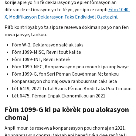
korije apre yo fin fè deklarasyon yo epi enfòmasyon an
diferan de estimasyon yo te fè yo, yo sipoze ranpli
Fòm 1040-
X, Modifikasyon Deklarasyon Taks Endividyèl Ozetazini
.
Pifò kontribyab yo ta sipoze resevwa dokiman pa yo nan fen
mwa janvye, tankou:
Fòm W-2, Deklarasyon salè ak taks
Fòm 1099-MISC, Revni tout kalite
Fòm 1099-INT, Revni Enterè
Fòm 1099-NEC, Konpansasyon pou moun ki pa anplwaye
Fòm 1099-G, Yon Seri Pèman Gouvènman fè; tankou
konpansasyon chomaj oswa ranbousman taks leta
Lèt 6419, 2021 Total Avans Pèman Kredi Taks Pou Timoun
Lèt 6475, Pèman Enpak Ekonomik ou an 2021
Fòm 1099-G ki pa kòrèk pou alokasyon
chomaj
Anpil moun te resevwa konpansasyon pou chomaj an 2021.
Konpansasyon chomaj taksab epi benefisyè a dwe rapòte li