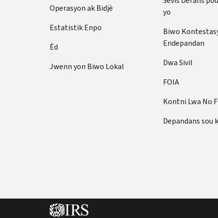
Sèvis Defans po
Operasyon ak Bidjè
yo
Estatistik Enpo
Biwo Kontestas
Endepandan
Èd
Dwa Sivil
Jwenn yon Biwo Lokal
FOIA
Kontni Lwa No 
Depandans sou 