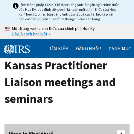
Skip
Lệnh Hành pháp 14224, Chỉ định tiếng Anh là ngôn ngữ chính thức
của Hoa Kỳ, quy định tiếng Anh là ngôn ngữ chính thức của Hoa
to
Kỳ. Theo đó, phiên bản tiếng Anh của tất cả các tài liệu là phiên
main
bản có thẩm quyền của tất cả thông tin của liên bang.
content
Một trang web chính thức của chính phủ Hoa Kỳ
Đây là cách bạn biết
TÌM KIẾM
ĐĂNG NHẬP
DANH MỤC
Kansas Practitioner
Liaison meetings and
seminars