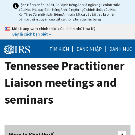
Skip
Lệnh Hành pháp 14224, Chỉ định tiếng Anh là ngôn ngữ chính thức
của Hoa Kỳ, quy định tiếng Anh là ngôn ngữ chính thức của Hoa
to
Kỳ. Theo đó, phiên bản tiếng Anh của tất cả các tài liệu là phiên
main
bản có thẩm quyền của tất cả thông tin của liên bang.
content
Một trang web chính thức của chính phủ Hoa Kỳ
Đây là cách bạn biết
TÌM KIẾM
ĐĂNG NHẬP
DANH MỤC
Tennessee Practitioner
Liaison meetings and
seminars