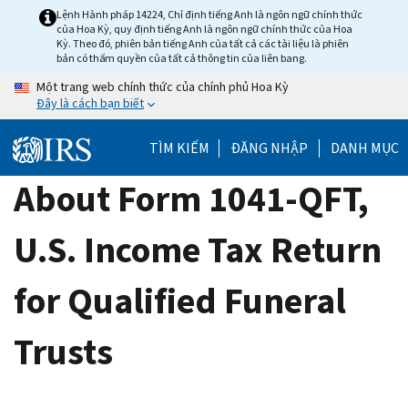
Skip
Lệnh Hành pháp 14224, Chỉ định tiếng Anh là ngôn ngữ chính thức
của Hoa Kỳ, quy định tiếng Anh là ngôn ngữ chính thức của Hoa
to
Kỳ. Theo đó, phiên bản tiếng Anh của tất cả các tài liệu là phiên
main
bản có thẩm quyền của tất cả thông tin của liên bang.
content
Một trang web chính thức của chính phủ Hoa Kỳ
Đây là cách bạn biết
TÌM KIẾM
ĐĂNG NHẬP
DANH MỤC
About Form 1041-QFT,
U.S. Income Tax Return
for Qualified Funeral
Trusts