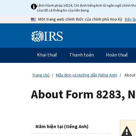
Skip
Lệnh Hành pháp 14224, Chỉ định tiếng Anh là ngôn ngữ chính thứ
to
của tất cả thông tin của liên bang.
main
Đây là
Một trang web chính thức của chính phủ Hoa Kỳ
content
Information
Menu
Khai thuế
Thanh toán
Hoàn thuế
Điều
hướng
chính
Trang chủ
Mẫu đơn và Hướng dẫn (tiếng Anh)
About 
About Form 8283, N
Năm hiện tại (tiếng Anh)