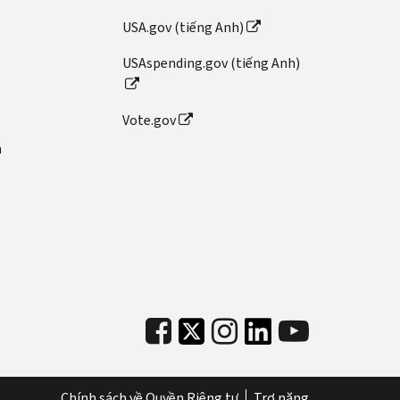
USA.gov (tiếng Anh)
USAspending.gov (tiếng Anh)
Vote.gov
n
Chính sách về Quyền Riêng tư
Trợ năng