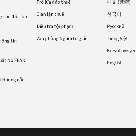
Trò lừa đảo thuế
中文 (繁體)
Gian lận thuế
한국어
 cáo độc lập
Điều tra tội phạm
Pусский
Văn phòng Người tố giác
Tiếng Việt
hông tin
Kreyòl ayisye
luật No FEAR
English
ới Hướng dẫn