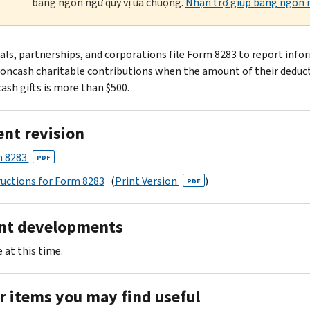
bằng ngôn ngữ quý vị ưa chuộng.
Nhận trợ giúp bằng ngôn n
uals, partnerships, and corporations file Form 8283 to report inf
oncash charitable contributions when the amount of their deduct
ash gifts is more than $500.
ent revision
 8283
PDF
ructions for Form 8283
(
Print Version
)
PDF
nt developments
 at this time.
r items you may find useful