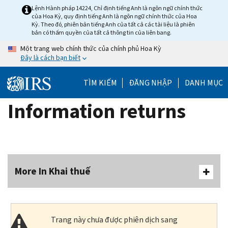
Skip
Lệnh Hành pháp 14224, Chỉ định tiếng Anh là ngôn ngữ chính thức
của Hoa Kỳ, quy định tiếng Anh là ngôn ngữ chính thức của Hoa
to
Kỳ. Theo đó, phiên bản tiếng Anh của tất cả các tài liệu là phiên
main
bản có thẩm quyền của tất cả thông tin của liên bang.
content
Một trang web chính thức của chính phủ Hoa Kỳ
Đây là cách bạn biết
TÌM KIẾM
ĐĂNG NHẬP
DANH MỤC
Information returns
More In Khai thuế
Trang này chưa được phiên dịch sang