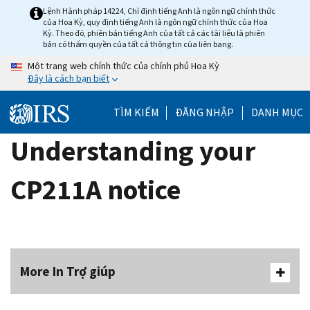
Skip
Lệnh Hành pháp 14224, Chỉ định tiếng Anh là ngôn ngữ chính thức
của Hoa Kỳ, quy định tiếng Anh là ngôn ngữ chính thức của Hoa
to
Kỳ. Theo đó, phiên bản tiếng Anh của tất cả các tài liệu là phiên
main
bản có thẩm quyền của tất cả thông tin của liên bang.
content
Một trang web chính thức của chính phủ Hoa Kỳ
Đây là cách bạn biết
TÌM KIẾM
ĐĂNG NHẬP
DANH MỤC
Understanding your
CP211A notice
More In Trợ giúp