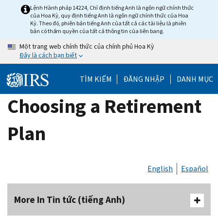
Skip
Lệnh Hành pháp 14224, Chỉ định tiếng Anh là ngôn ngữ chính thức
của Hoa Kỳ, quy định tiếng Anh là ngôn ngữ chính thức của Hoa
to
Kỳ. Theo đó, phiên bản tiếng Anh của tất cả các tài liệu là phiên
main
bản có thẩm quyền của tất cả thông tin của liên bang.
content
Một trang web chính thức của chính phủ Hoa Kỳ
Đây là cách bạn biết
TÌM KIẾM
ĐĂNG NHẬP
DANH MỤC
Choosing a Retirement
Plan
English
Español
More In Tin tức (tiếng Anh)