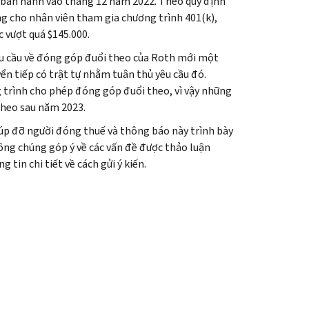
 ban hành vào tháng 12 năm 2022. Theo quy định
g cho nhân viên tham gia chương trình 401(k),
 vượt quá $145.000.
êu cầu về đóng góp đuổi theo của Roth mới một
yển tiếp có trật tự nhằm tuân thủ yêu cầu đó.
trình cho phép đóng góp đuổi theo, vì vậy những
theo sau năm 2023.
iúp đỡ người đóng thuế và thông báo này trình bày
ông chúng góp ý về các vấn đề được thảo luận
tin chi tiết về cách gửi ý kiến.