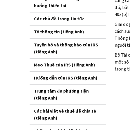
cung cấ
huống thiên tai
đó, bắt
403(b) 
Các chủ đề trong tin tức
Giai đo
cách su
Tờ thông tin (tiếng Anh)
Thông b
Tuyên bố và thông báo của IRS
người t
(tiếng Anh)
Bộ Tài 
một số 
Mẹo Thuế của IRS (tiếng Anh)
trong t
Hướng dẫn của IRS (tiếng Anh)
Trung tâm đa phương tiện
(tiếng Anh)
Các bài viết về thuế để chia sẻ
(tiếng Anh)