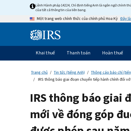
Skip
Lệnh Hành pháp 14224, Chỉ định tiếng Anh là ngôn ngữ chính thứ
to
của tất cả thông tin của liên bang.
main
Đây là
Một trang web chính thức của chính phủ Hoa Kỳ
content
Information
Menu
Khai thuế
Thanh toán
Hoàn thuế
Điều
hướng
chính
Trang chủ
Tin tức (tiếng Anh)
Thông cáo báo chí (tiế
IRS thông báo giai đoạn chuyển tiếp hành chính đối v
IRS thông báo giai 
mới về đóng góp đuổ
được phép sau năm