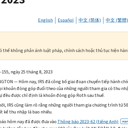
English
Español
中文 (简体)
中文 (繁體)
à có thể không phản ánh luật pháp, chính sách hoặc thủ tục hiện hàn
-155, ngày 25 tháng 8, 2023
TON — Hôm nay, IRS đã công bố giai đoạn chuyển tiếp hành chín
i khoản đóng góp đuổi theo của những người tham gia có thu nhập
ự đều được chỉ định là khoản đóng góp Roth sau thuế.
ời, IRS cũng làm rõ rằng những người tham gia chương trình từ 50 
ất kể thu nhập là bao nhiêu.
báo hôm nay đã được đưa vào
Thông báo 2023-62 (tiếng Anh)
PDF