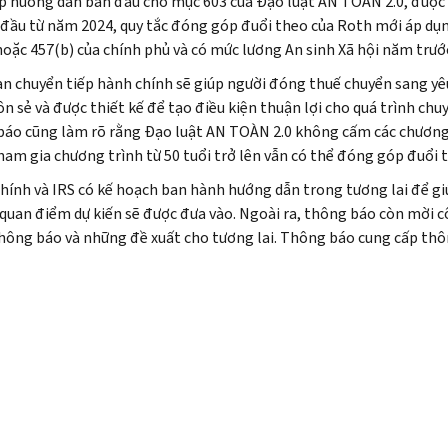
p hướng dẫn ban đầu cho mục 603 của Đạo luật AN TOÀN 2.0, được
 đầu từ năm 2024, quy tắc đóng góp đuổi theo của Roth mới áp dụn
hoặc 457(b) của chính phủ và có mức lương An sinh Xã hội năm trước
ạn chuyển tiếp hành chính sẽ giúp người đóng thuế chuyển sang y
ôn sẻ và được thiết kế để tạo điều kiện thuận lợi cho quá trình chu
áo cũng làm rõ rằng Đạo luật AN TOÀN 2.0 không cấm các chương 
ham gia chương trình từ 50 tuổi trở lên vẫn có thể đóng góp đuổi 
chính và IRS có kế hoạch ban hành hướng dẫn trong tương lai để g
quan điểm dự kiến sẽ được đưa vào. Ngoài ra, thông báo còn mời c
hông báo và những đề xuất cho tương lai. Thông báo cung cấp thông 