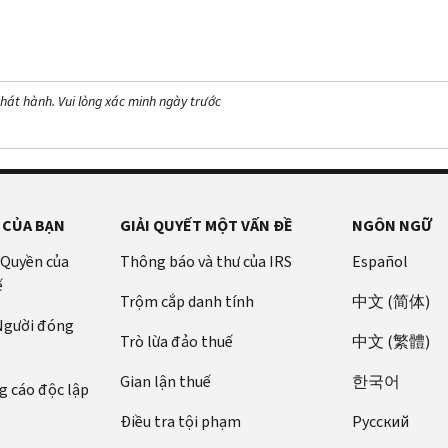
hát hành. Vui lòng xác minh ngày trước
 CỦA BẠN
GIẢI QUYẾT MỘT VẤN ĐỀ
NGÔN NGỮ
 Quyền của
Thông báo và thư của IRS
Español
ế
Trộm cắp danh tính
中文 (简体)
 Người đóng
Trò lừa đảo thuế
中文 (繁體)
Gian lận thuế
한국어
 cáo độc lập
Điều tra tội phạm
Pусский