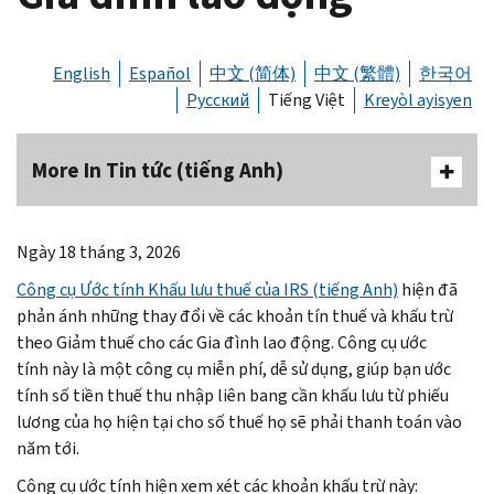
English
Español
中文 (简体)
中文 (繁體)
한국어
Русский
Tiếng Việt
Kreyòl ayisyen
More In Tin tức (tiếng Anh)
Ngày 18 tháng 3, 2026
Công cụ Ước tính Khấu lưu thuế của IRS (tiếng Anh)
hiện đã
phản ánh những thay đổi về các khoản tín thuế và khấu trừ
theo Giảm thuế cho các Gia đình lao động. Công cụ ước
tính này là một công cụ miễn phí, dễ sử dụng, giúp bạn ước
tính số tiền thuế thu nhập liên bang cần khấu lưu từ phiếu
lương của họ hiện tại cho số thuế họ sẽ phải thanh toán vào
năm tới.
Công cụ ước tính hiện xem xét các khoản khấu trừ này: