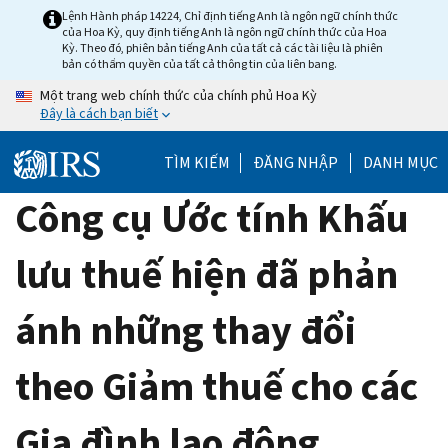
Skip
Lệnh Hành pháp 14224, Chỉ định tiếng Anh là ngôn ngữ chính thức
của Hoa Kỳ, quy định tiếng Anh là ngôn ngữ chính thức của Hoa
to
Kỳ. Theo đó, phiên bản tiếng Anh của tất cả các tài liệu là phiên
main
bản có thẩm quyền của tất cả thông tin của liên bang.
content
Một trang web chính thức của chính phủ Hoa Kỳ
Đây là cách bạn biết
TÌM KIẾM
ĐĂNG NHẬP
DANH MỤC
Công cụ Ước tính Khấu
lưu thuế hiện đã phản
ánh những thay đổi
theo Giảm thuế cho các
Gia đình lao động